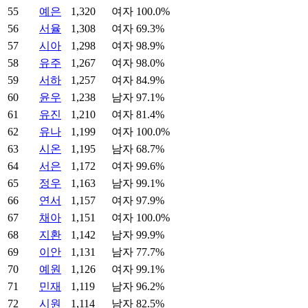
55
예은
1,320
여자 100.0%
56
서율
1,308
여자 69.3%
57
시아
1,298
여자 98.9%
58
유주
1,267
여자 98.0%
59
서하
1,257
여자 84.9%
60
윤우
1,238
남자 97.1%
61
유진
1,210
여자 81.4%
62
유나
1,199
여자 100.0%
63
시온
1,195
남자 68.7%
64
서은
1,172
여자 99.6%
65
정우
1,163
남자 99.1%
66
연서
1,157
여자 97.9%
67
채아
1,151
여자 100.0%
68
지환
1,142
남자 99.9%
69
이안
1,131
남자 77.7%
70
예원
1,126
여자 99.1%
71
민재
1,119
남자 96.2%
72
시원
1,114
남자 82.5%