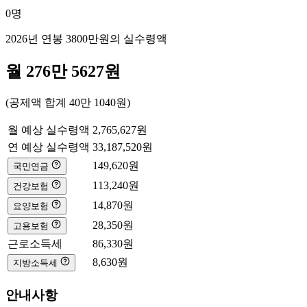
0
명
2026년 연봉
3800만
원의 실수령액
월
276만 5627
원
(공제액 합계
40만 1040
원)
월 예상 실수령액
2,765,627
원
연 예상 실수령액
33,187,520
원
149,620
원
국민연금
113,240
원
건강보험
14,870
원
요양보험
28,350
원
고용보험
근로소득세
86,330
원
8,630
원
지방소득세
안내사항