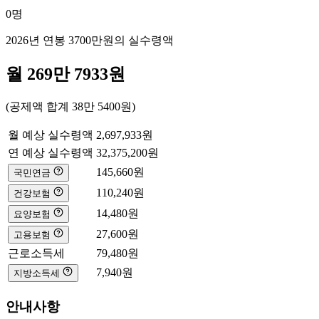
0
명
2026년 연봉
3700만
원의 실수령액
월
269만 7933
원
(공제액 합계
38만 5400
원)
월 예상 실수령액
2,697,933
원
연 예상 실수령액
32,375,200
원
145,660
원
국민연금
110,240
원
건강보험
14,480
원
요양보험
27,600
원
고용보험
근로소득세
79,480
원
7,940
원
지방소득세
안내사항