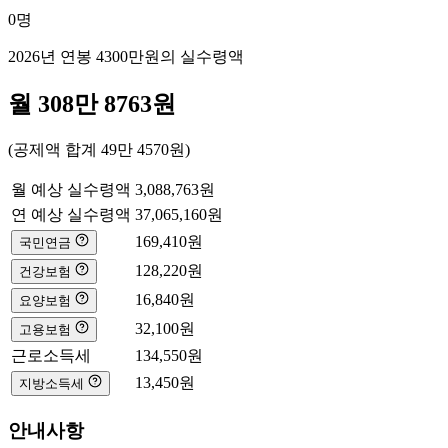
0
명
2026년 연봉
4300만
원의 실수령액
월
308만 8763
원
(공제액 합계
49만 4570
원)
월 예상 실수령액
3,088,763
원
연 예상 실수령액
37,065,160
원
169,410
원
국민연금
128,220
원
건강보험
16,840
원
요양보험
32,100
원
고용보험
근로소득세
134,550
원
13,450
원
지방소득세
안내사항