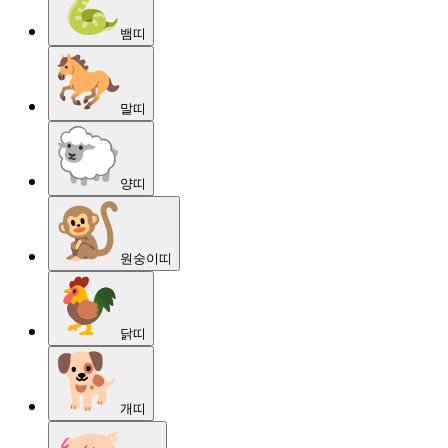
뱀
띠
말
띠
양
띠
원숭이
띠
닭
띠
개
띠