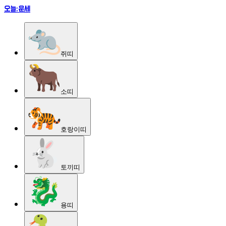
오늘;운세
쥐
띠
소
띠
호랑이
띠
토끼
띠
용
띠