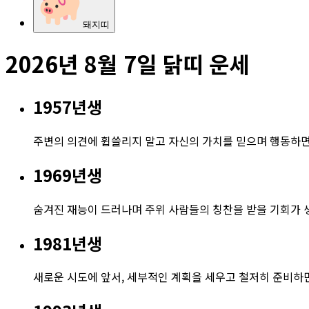
돼지
띠
2026년
8월 7일
닭
띠 운세
1957
년생
주변의 의견에 휩쓸리지 말고 자신의 가치를 믿으며 행동하면 
1969
년생
숨겨진 재능이 드러나며 주위 사람들의 칭찬을 받을 기회가 
1981
년생
새로운 시도에 앞서, 세부적인 계획을 세우고 철저히 준비하면