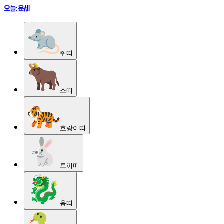
오늘;운세
쥐
띠
소
띠
호랑이
띠
토끼
띠
용
띠