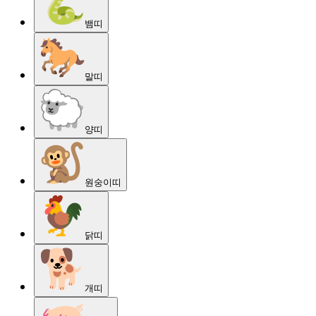
뱀
띠
말
띠
양
띠
원숭이
띠
닭
띠
개
띠