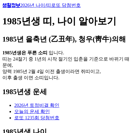
2026
년 나이/띠
로또 당첨번호
생활정보
1985
년생 띠, 나이 알아보기
1985
년
을축년 (乙丑年)
,
청
우
(
靑
牛
)의해
1985
년생은
푸른
소
띠
입니다.
띠는 24절기 중 1년의 시작 절기인 입춘을 기준으로 바뀌기 때
문에,
양력
1985
년 2월
4
일 이전 출생이라면
쥐
띠이고,
이후 출생 이면
소
띠입니다.
1985
년생 운세
2026
년 토정비결 확인
오늘의 운세 확인
로또
1235
회 당첨번호
1985
년생 나이