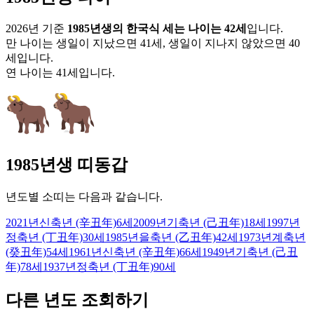
2026
년 기준
1985
년생의 한국식 세는 나이는
42
세
입니다.
만 나이는 생일이 지났으면 41세, 생일이 지나지 않았으면 40
세입니다.
연 나이는
41
세입니다.
1985
년생 띠동갑
년도별
소
띠는 다음과 같습니다.
2021
년
신축년 (辛丑年)
6
세
2009
년
기축년 (己丑年)
18
세
1997
년
정축년 (丁丑年)
30
세
1985
년
을축년 (乙丑年)
42
세
1973
년
계축년
(癸丑年)
54
세
1961
년
신축년 (辛丑年)
66
세
1949
년
기축년 (己丑
年)
78
세
1937
년
정축년 (丁丑年)
90
세
다른 년도 조회하기