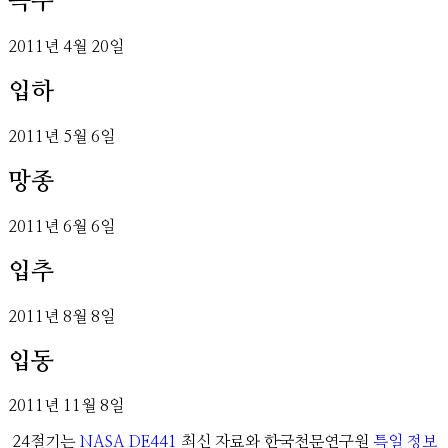
곡우
2011
년
4
월
20
일
입하
2011
년
5
월
6
일
망종
2011
년
6
월
6
일
입추
2011
년
8
월
8
일
입동
2011
년
11
월
8
일
24절기는
NASA DE441
최신 자료와 한국천문연구원
특일 정보