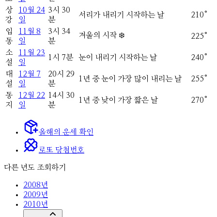
상
10
월
24
3
시
30
서리가 내리기 시작하는 날
210
°
강
일
분
입
11
월
8
3
시
34
겨울의 시작 ❄️
225
°
동
일
분
소
11
월
23
1
시
7
분
눈이 내리기 시작하는 날
240
°
설
일
대
12
월
7
20
시
29
1년 중 눈이 가장 많이 내리는 날
255
°
설
일
분
동
12
월
22
14
시
30
1년 중 낮이 가장 짧은 날
270
°
지
일
분
올해의
운세 확인
로또 당첨번호
다른 년도 조회하기
2008
년
2009
년
2010
년