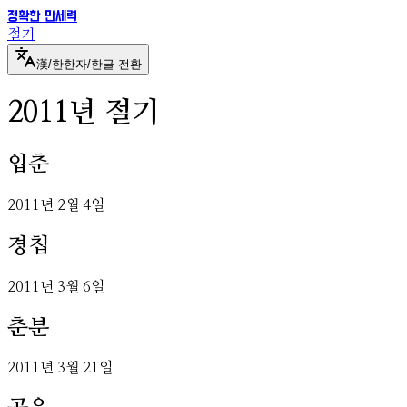
정확한 만세력
절기
漢
/
한
한자/한글 전환
2011
년 절기
입춘
2011
년
2
월
4
일
경칩
2011
년
3
월
6
일
춘분
2011
년
3
월
21
일