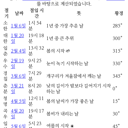
를 바탕으로 계산되었습니다.
절
절입 시
날짜
뜻
황경
기
간
소
1
시
54
1
월
6
일
1년 중 가장 추운 날
285
°
한
분
대
1
월
20
19
시
18
1년 중 큰 추위
300
°
한
일
분
입
13
시
32
2
월
4
일
봄의 시작 🌱
315
°
춘
분
우
2
월
19
9
시
25
눈이 녹기 시작하는 날
330
°
수
일
분
경
7
시
29
3
월
6
일
개구리가 겨울잠에서 깨는 날
345
°
칩
분
춘
3
월
21
8
시
20
낮의 길이가 밤보다 길어지기 시작
0
°
분
일
분
하는 날
청
12
시
11
4
월
5
일
봄의 날씨가 가장 좋은 날
15
°
명
분
곡
4
월
20
19
시
17
봄비가 내리는 날
30
°
우
일
분
입
5
시
23
여름의 시작 ☀️
5
월
6
일
45
°