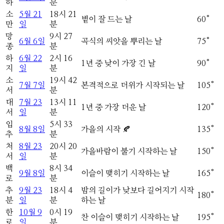
하
분
소
5
월
21
18
시
21
볕이 잘 드는 날
60
°
만
일
분
망
9
시
27
6
월
6
일
곡식의 씨앗을 뿌리는 날
75
°
종
분
하
6
월
22
2
시
16
1년 중 낮이 가장 긴 날
90
°
지
일
분
소
19
시
42
7
월
7
일
본격적으로 더위가 시작되는 날
105
°
서
분
대
7
월
23
13
시
11
1년 중 가장 더운 날
120
°
서
일
분
입
5
시
33
8
월
8
일
가을의 시작 🍂
135
°
추
분
처
8
월
23
20
시
20
가을바람이 불기 시작하는 날
150
°
서
일
분
백
8
시
34
9
월
8
일
이슬이 맺히기 시작하는 날
165
°
로
분
추
9
월
23
18
시
4
밤의 길이가 낮보다 길어지기 시작
180
°
분
일
분
하는 날
한
10
월
9
0
시
19
찬 이슬이 맺히기 시작하는 날
195
°
로
일
분