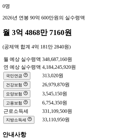
0
명
2026년 연봉
90억 600만
원의 실수령액
월
3억 4868만 7160
원
(공제액 합계
4억 181만 2840
원)
월 예상 실수령액
348,687,160
원
연 예상 실수령액
4,184,245,920
원
313,020
원
국민연금
26,979,870
원
건강보험
3,545,150
원
요양보험
6,754,350
원
고용보험
근로소득세
331,109,500
원
33,110,950
원
지방소득세
안내사항