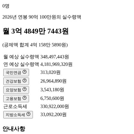
0
명
2026년 연봉
90억 100만
원의 실수령액
월
3억 4849만 7443
원
(공제액 합계
4억 158만 5890
원)
월 예상 실수령액
348,497,443
원
연 예상 실수령액
4,181,969,320
원
313,020
원
국민연금
26,964,890
원
건강보험
3,543,180
원
요양보험
6,750,600
원
고용보험
근로소득세
330,922,000
원
33,092,200
원
지방소득세
안내사항