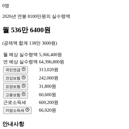
0
명
2026년 연봉
8100만
원의 실수령액
월
536만 6400
원
(공제액 합계
138만 3600
원)
월 예상 실수령액
5,366,400
원
연 예상 실수령액
64,396,800
원
313,020
원
국민연금
242,060
원
건강보험
31,800
원
요양보험
60,600
원
고용보험
근로소득세
669,200
원
66,920
원
지방소득세
안내사항