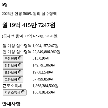
0
명
2026년 연봉
500억
원의 실수령액
월
19억 415만 7247
원
(공제액 합계
22억 6250만 9420
원)
월 예상 실수령액
1,904,157,247
원
연 예상 실수령액
22,849,886,960
원
313,020
원
국민연금
149,791,060
원
건강보험
19,682,540
원
요양보험
37,499,850
원
고용보험
근로소득세
1,868,384,500
원
186,838,450
원
지방소득세
안내사항