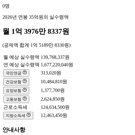
0
명
2026년 연봉
35억
원의 실수령액
월
1억 3976만 8337
원
(공제액 합계
1억 5189만 8330
원)
월 예상 실수령액
139,768,337
원
연 예상 실수령액
1,677,220,040
원
313,020
원
국민연금
10,484,810
원
건강보험
1,377,700
원
요양보험
2,624,850
원
고용보험
근로소득세
124,634,500
원
12,463,450
원
지방소득세
안내사항