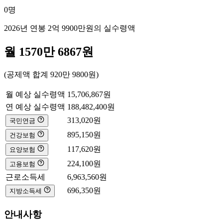
0
명
2026년 연봉
2억 9900만
원의 실수령액
월
1570만 6867
원
(공제액 합계
920만 9800
원)
월 예상 실수령액
15,706,867
원
연 예상 실수령액
188,482,400
원
313,020
원
국민연금
895,150
원
건강보험
117,620
원
요양보험
224,100
원
고용보험
근로소득세
6,963,560
원
696,350
원
지방소득세
안내사항