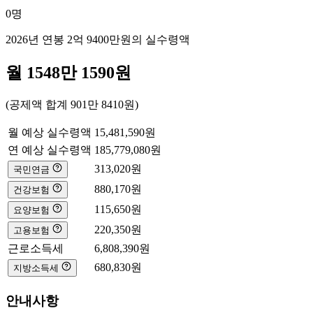
0
명
2026년 연봉
2억 9400만
원의 실수령액
월
1548만 1590
원
(공제액 합계
901만 8410
원)
월 예상 실수령액
15,481,590
원
연 예상 실수령액
185,779,080
원
313,020
원
국민연금
880,170
원
건강보험
115,650
원
요양보험
220,350
원
고용보험
근로소득세
6,808,390
원
680,830
원
지방소득세
안내사항