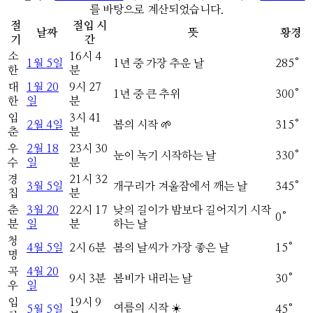
를 바탕으로 계산되었습니다.
절
절입 시
날짜
뜻
황경
기
간
소
16
시
4
1
월
5
일
1년 중 가장 추운 날
285
°
한
분
대
1
월
20
9
시
27
1년 중 큰 추위
300
°
한
일
분
입
3
시
41
2
월
4
일
봄의 시작 🌱
315
°
춘
분
우
2
월
18
23
시
30
눈이 녹기 시작하는 날
330
°
수
일
분
경
21
시
32
3
월
5
일
개구리가 겨울잠에서 깨는 날
345
°
칩
분
춘
3
월
20
22
시
17
낮의 길이가 밤보다 길어지기 시작
0
°
분
일
분
하는 날
청
4
월
5
일
2
시
6
분
봄의 날씨가 가장 좋은 날
15
°
명
곡
4
월
20
9
시
3
분
봄비가 내리는 날
30
°
우
일
입
19
시
9
여름의 시작 ☀️
5
월
5
일
45
°