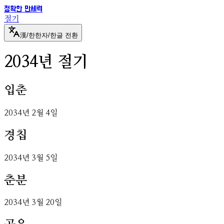
정확한 만세력
절기
漢
/
한
한자/한글 전환
2034
년 절기
입춘
2034
년
2
월
4
일
경칩
2034
년
3
월
5
일
춘분
2034
년
3
월
20
일