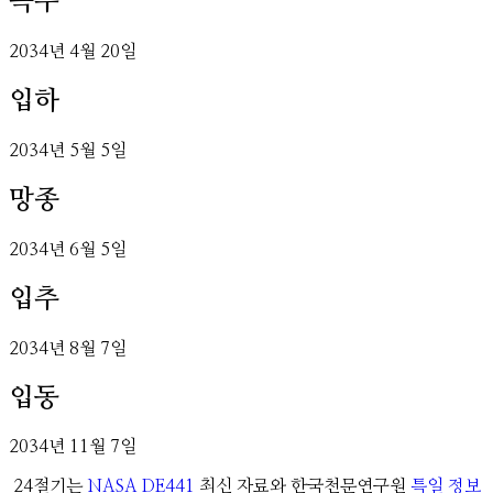
곡우
2034
년
4
월
20
일
입하
2034
년
5
월
5
일
망종
2034
년
6
월
5
일
입추
2034
년
8
월
7
일
입동
2034
년
11
월
7
일
24절기는
NASA DE441
최신 자료와 한국천문연구원
특일 정보