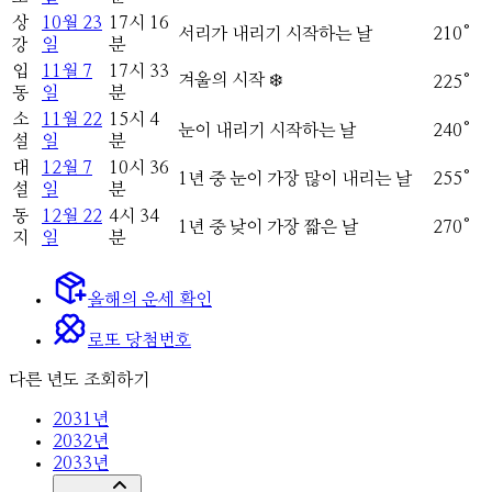
상
10
월
23
17
시
16
서리가 내리기 시작하는 날
210
°
강
일
분
입
11
월
7
17
시
33
겨울의 시작 ❄️
225
°
동
일
분
소
11
월
22
15
시
4
눈이 내리기 시작하는 날
240
°
설
일
분
대
12
월
7
10
시
36
1년 중 눈이 가장 많이 내리는 날
255
°
설
일
분
동
12
월
22
4
시
34
1년 중 낮이 가장 짧은 날
270
°
지
일
분
올해의
운세 확인
로또 당첨번호
다른 년도 조회하기
2031
년
2032
년
2033
년