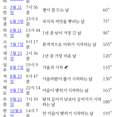
하
분
소
5
월
21
7
시
56
볕이 잘 드는 날
60
°
만
일
분
망
23
시
6
6
월
5
일
곡식의 씨앗을 뿌리는 날
75
°
종
분
하
6
월
21
15
시
44
1년 중 낮이 가장 긴 날
90
°
지
일
분
소
9
시
17
7
월
7
일
본격적으로 더위가 시작되는 날
105
°
서
분
대
7
월
23
2
시
36
1년 중 가장 더운 날
120
°
서
일
분
입
19
시
9
8
월
7
일
가을의 시작 🍂
135
°
추
분
처
8
월
23
9
시
47
가을바람이 불기 시작하는 날
150
°
서
일
분
백
22
시
14
9
월
7
일
이슬이 맺히기 시작하는 날
165
°
로
분
추
9
월
23
7
시
39
밤의 길이가 낮보다 길어지기 시작
180
°
분
일
분
하는 날
한
10
월
8
14
시
7
찬 이슬이 맺히기 시작하는 날
195
°
로
일
분