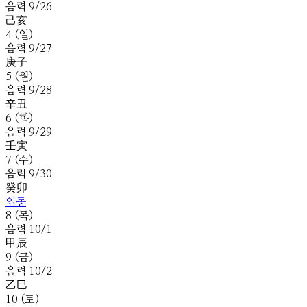
음
력
9
/
26
己
亥
4
(
일
)
음
력
9
/
27
庚
子
5
(
월
)
음
력
9
/
28
辛
丑
6
(
화
)
음
력
9
/
29
壬
寅
7
(
수
)
음
력
9
/
30
癸
卯
입동
8
(
목
)
음
력
10
/
1
甲
辰
9
(
금
)
음
력
10
/
2
乙
巳
10
(
토
)