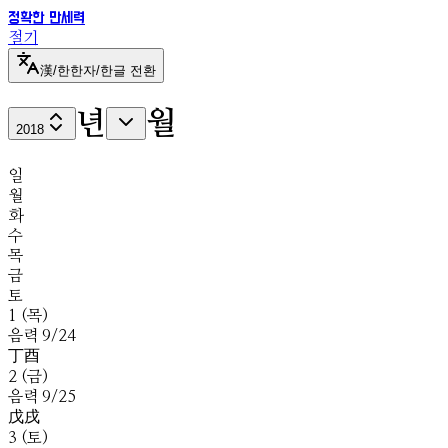
정확한 만세력
절기
漢
/
한
한자/한글 전환
년
월
2018
일
월
화
수
목
금
토
1
(
목
)
음
력
9
/
24
丁
酉
2
(
금
)
음
력
9
/
25
戊
戌
3
(
토
)