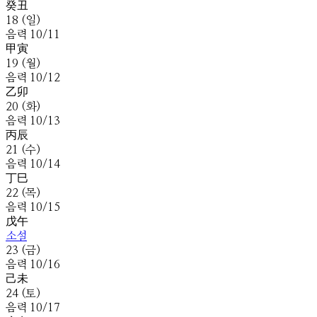
癸
丑
18
(
일
)
음
력
10
/
11
甲
寅
19
(
월
)
음
력
10
/
12
乙
卯
20
(
화
)
음
력
10
/
13
丙
辰
21
(
수
)
음
력
10
/
14
丁
巳
22
(
목
)
음
력
10
/
15
戊
午
소설
23
(
금
)
음
력
10
/
16
己
未
24
(
토
)
음
력
10
/
17