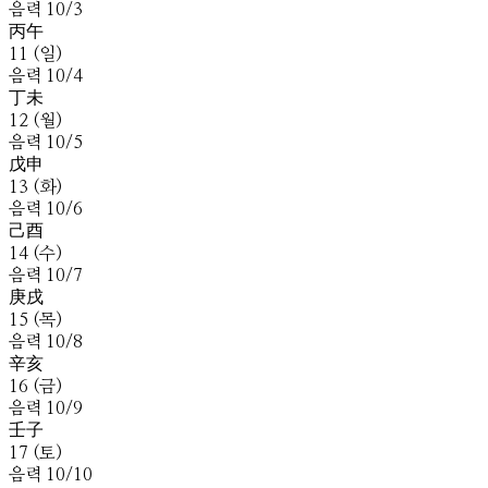
음
력
10
/
3
丙
午
11
(
일
)
음
력
10
/
4
丁
未
12
(
월
)
음
력
10
/
5
戊
申
13
(
화
)
음
력
10
/
6
己
酉
14
(
수
)
음
력
10
/
7
庚
戌
15
(
목
)
음
력
10
/
8
辛
亥
16
(
금
)
음
력
10
/
9
壬
子
17
(
토
)
음
력
10
/
10