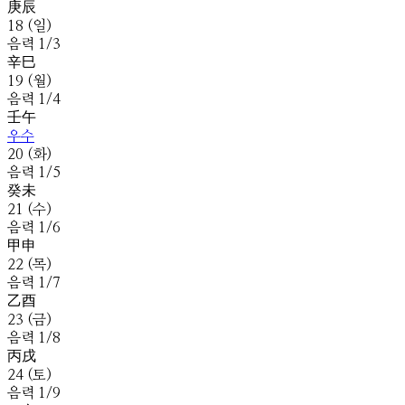
庚
辰
18
(
일
)
음
력
1
/
3
辛
巳
19
(
월
)
음
력
1
/
4
壬
午
우수
20
(
화
)
음
력
1
/
5
癸
未
21
(
수
)
음
력
1
/
6
甲
申
22
(
목
)
음
력
1
/
7
乙
酉
23
(
금
)
음
력
1
/
8
丙
戌
24
(
토
)
음
력
1
/
9