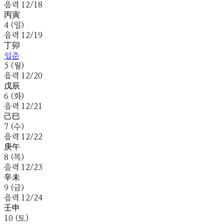
음
력
12
/
18
丙
寅
4
(
일
)
음
력
12
/
19
丁
卯
입춘
5
(
월
)
음
력
12
/
20
戊
辰
6
(
화
)
음
력
12
/
21
己
巳
7
(
수
)
음
력
12
/
22
庚
午
8
(
목
)
음
력
12
/
23
辛
未
9
(
금
)
음
력
12
/
24
壬
申
10
(
토
)