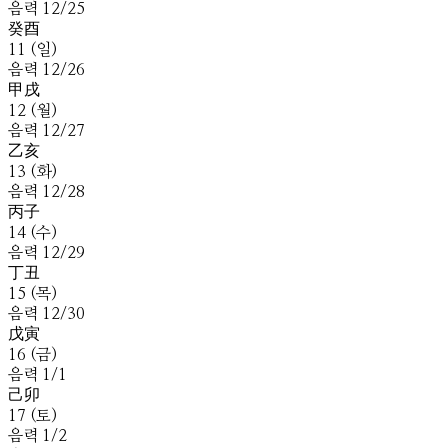
음
력
12
/
25
癸
酉
11
(
일
)
음
력
12
/
26
甲
戌
12
(
월
)
음
력
12
/
27
乙
亥
13
(
화
)
음
력
12
/
28
丙
子
14
(
수
)
음
력
12
/
29
丁
丑
15
(
목
)
음
력
12
/
30
戊
寅
16
(
금
)
음
력
1
/
1
己
卯
17
(
토
)
음
력
1
/
2