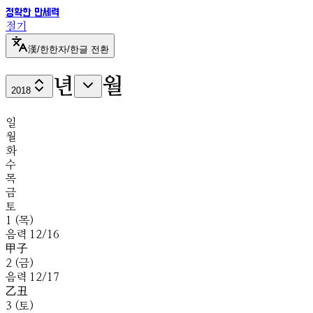
정확한 만세력
절기
漢
/
한
한자/한글 전환
년
월
2018
일
월
화
수
목
금
토
1
(
목
)
음
력
12
/
16
甲
子
2
(
금
)
음
력
12
/
17
乙
丑
3
(
토
)