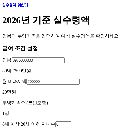
실수령액 계산기
2026년 기준 실수령액
연봉과 부양가족을 입력하여 예상 실수령액을 확인하세요.
급여 조건 설정
연봉
89억 7500만
원
월 비과세액
20만
원
부양가족수 (본인포함)
1
명
8세 이상 20세 이하 자녀수