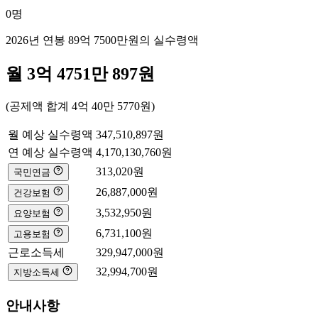
0
명
2026년 연봉
89억 7500만
원의 실수령액
월
3억 4751만 897
원
(공제액 합계
4억 40만 5770
원)
월 예상 실수령액
347,510,897
원
연 예상 실수령액
4,170,130,760
원
313,020
원
국민연금
26,887,000
원
건강보험
3,532,950
원
요양보험
6,731,100
원
고용보험
근로소득세
329,947,000
원
32,994,700
원
지방소득세
안내사항