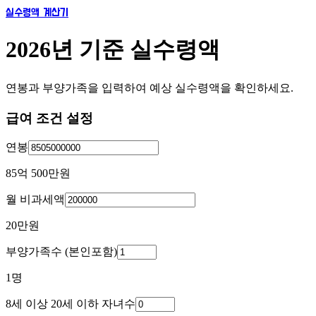
실수령액 계산기
2026년 기준 실수령액
연봉과 부양가족을 입력하여 예상 실수령액을 확인하세요.
급여 조건 설정
연봉
85억 500만
원
월 비과세액
20만
원
부양가족수 (본인포함)
1
명
8세 이상 20세 이하 자녀수