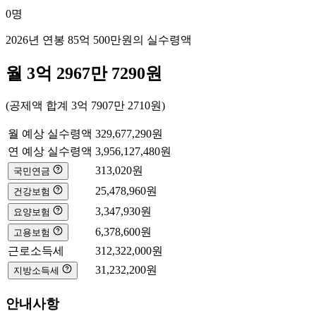
0
명
2026년 연봉
85억 500만
원의 실수령액
월
3억 2967만 7290
원
(공제액 합계
3억 7907만 2710
원)
월 예상 실수령액
329,677,290
원
연 예상 실수령액
3,956,127,480
원
313,020
원
국민연금
25,478,960
원
건강보험
3,347,930
원
요양보험
6,378,600
원
고용보험
근로소득세
312,322,000
원
31,232,200
원
지방소득세
안내사항