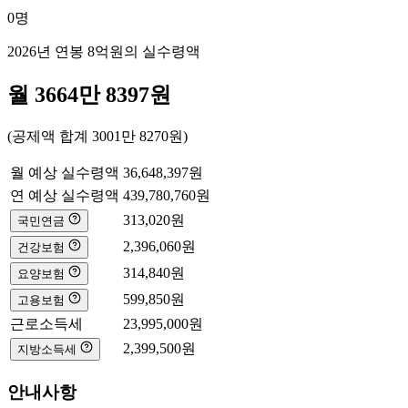
0
명
2026년 연봉
8억
원의 실수령액
월
3664만 8397
원
(공제액 합계
3001만 8270
원)
월 예상 실수령액
36,648,397
원
연 예상 실수령액
439,780,760
원
313,020
원
국민연금
2,396,060
원
건강보험
314,840
원
요양보험
599,850
원
고용보험
근로소득세
23,995,000
원
2,399,500
원
지방소득세
안내사항