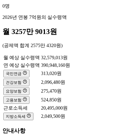
0
명
2026년 연봉
7억
원의 실수령액
월
3257만 9013
원
(공제액 합계
2575만 4320
원)
월 예상 실수령액
32,579,013
원
연 예상 실수령액
390,948,160
원
313,020
원
국민연금
2,096,480
원
건강보험
275,470
원
요양보험
524,850
원
고용보험
근로소득세
20,495,000
원
2,049,500
원
지방소득세
안내사항