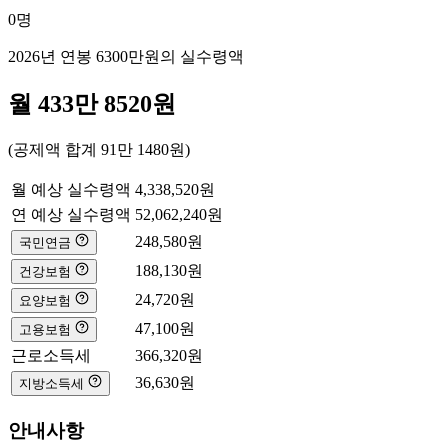
0
명
2026년 연봉
6300만
원의 실수령액
월
433만 8520
원
(공제액 합계
91만 1480
원)
월 예상 실수령액
4,338,520
원
연 예상 실수령액
52,062,240
원
248,580
원
국민연금
188,130
원
건강보험
24,720
원
요양보험
47,100
원
고용보험
근로소득세
366,320
원
36,630
원
지방소득세
안내사항