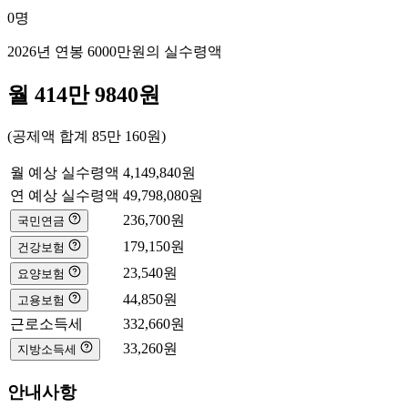
0
명
2026년 연봉
6000만
원의 실수령액
월
414만 9840
원
(공제액 합계
85만 160
원)
월 예상 실수령액
4,149,840
원
연 예상 실수령액
49,798,080
원
236,700
원
국민연금
179,150
원
건강보험
23,540
원
요양보험
44,850
원
고용보험
근로소득세
332,660
원
33,260
원
지방소득세
안내사항