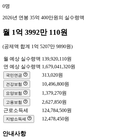
0
명
2026년 연봉
35억 400만
원의 실수령액
월
1억 3992만 110
원
(공제액 합계
1억 5207만 9890
원)
월 예상 실수령액
139,920,110
원
연 예상 실수령액
1,679,041,320
원
313,020
원
국민연금
10,496,800
원
건강보험
1,379,270
원
요양보험
2,627,850
원
고용보험
근로소득세
124,784,500
원
12,478,450
원
지방소득세
안내사항