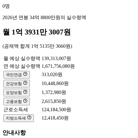
0
명
2026년 연봉
34억 8800만
원의 실수령액
월
1억 3931만 3007
원
(공제액 합계
1억 5135만 3660
원)
월 예상 실수령액
139,313,007
원
연 예상 실수령액
1,671,756,080
원
313,020
원
국민연금
10,448,860
원
건강보험
1,372,980
원
요양보험
2,615,850
원
고용보험
근로소득세
124,184,500
원
12,418,450
원
지방소득세
안내사항