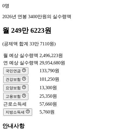
0
명
2026년 연봉
3400만
원의 실수령액
월
249만 6223
원
(공제액 합계
33만 7110
원)
월 예상 실수령액
2,496,223
원
연 예상 실수령액
29,954,680
원
133,790
원
국민연금
101,250
원
건강보험
13,300
원
요양보험
25,350
원
고용보험
근로소득세
57,660
원
5,760
원
지방소득세
안내사항