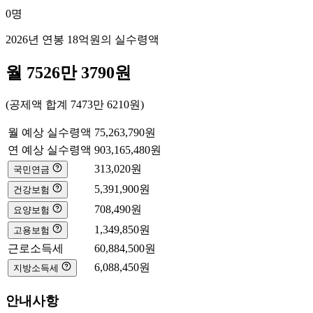
0
명
2026년 연봉
18억
원의 실수령액
월
7526만 3790
원
(공제액 합계
7473만 6210
원)
월 예상 실수령액
75,263,790
원
연 예상 실수령액
903,165,480
원
313,020
원
국민연금
5,391,900
원
건강보험
708,490
원
요양보험
1,349,850
원
고용보험
근로소득세
60,884,500
원
6,088,450
원
지방소득세
안내사항