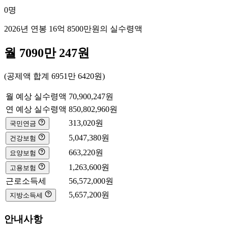
0
명
2026년 연봉
16억 8500만
원의 실수령액
월
7090만 247
원
(공제액 합계
6951만 6420
원)
월 예상 실수령액
70,900,247
원
연 예상 실수령액
850,802,960
원
313,020
원
국민연금
5,047,380
원
건강보험
663,220
원
요양보험
1,263,600
원
고용보험
근로소득세
56,572,000
원
5,657,200
원
지방소득세
안내사항