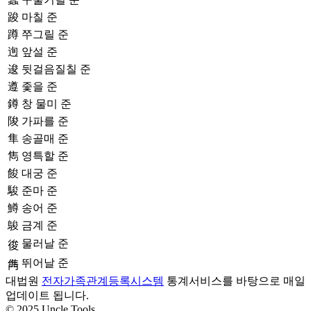
踆
마칠 준
蹲
쭈그릴 준
迿
앞설 준
逡
뒷걸음질칠 준
遵
좇을 준
鐏
창 물미 준
陖
가파를 준
隼
송골매 준
雋
영특할 준
餕
대궁 준
駿
준마 준
鱒
송어 준
鵔
금계 준
물러날 준
𢓭
뛰어날 준
𨶊
대법원
전자가족관계등록시스템
통계서비스를 바탕으로 매일
업데이트 됩니다.
© 2025 Uncle Tools