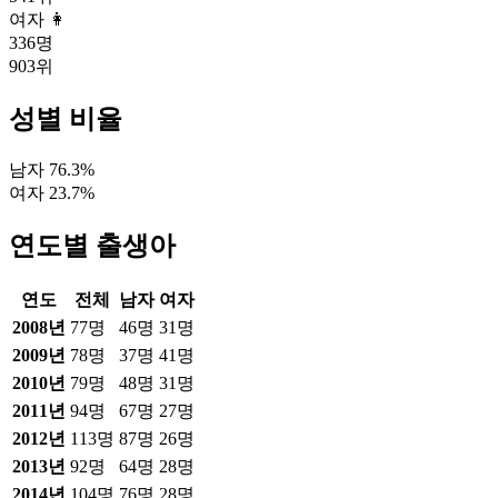
여자 👩
336
명
903
위
성별 비율
남자
76.3
%
여자
23.7
%
연도별 출생아
연도
전체
남자
여자
2008
년
77
명
46
명
31
명
2009
년
78
명
37
명
41
명
2010
년
79
명
48
명
31
명
2011
년
94
명
67
명
27
명
2012
년
113
명
87
명
26
명
2013
년
92
명
64
명
28
명
2014
년
104
명
76
명
28
명