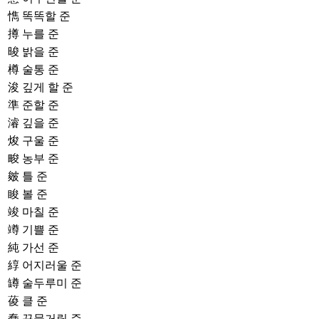
懏
똑똑할 준
撙
누를 준
晙
밝을 준
樽
술통 준
浚
깊게 할 준
準
준할 준
濬
깊을 준
焌
구울 준
畯
농부 준
皴
틀 준
睃
볼 준
竣
마칠 준
竴
기쁠 준
純
가선 준
綧
어지러울 준
罇
술두루미 준
葰
클 준
蠢
꾸물거릴 준