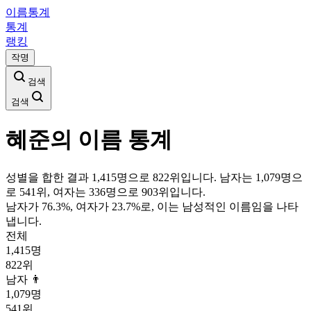
이름통계
통계
랭킹
작명
검색
검색
혜준
의 이름 통계
성별을 합한 결과 1,415명으로 822위입니다. 남자는 1,079명으
로 541위, 여자는 336명으로 903위입니다.
남자가
76.3
%, 여자가
23.7
%로, 이는
남성
적인 이름임을 나타
냅니다.
전체
1,415
명
822
위
남자 👨
1,079
명
541
위