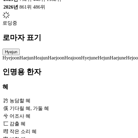
2026
년
861위
486위
로딩중
로마자 표기
Hyejun
Hyejoon
Haejun
Heajun
Haejoon
Heajoon
Hyejune
Hejun
Haejune
Hejo
인명용 한자
혜
䚷
농담할 혜
傒
기다릴 혜, 가둘 혜
兮
어조사 혜
匸
감출 혜
嘒
작은 소리 혜