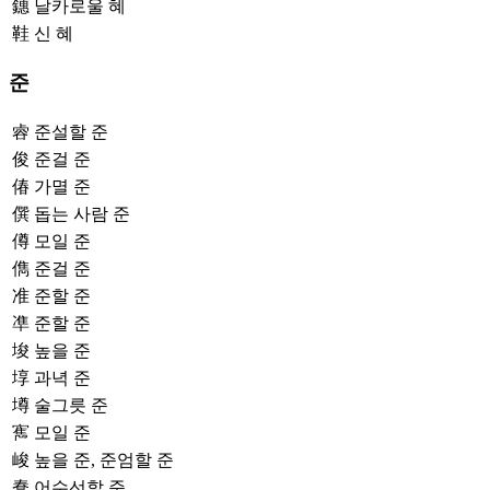
鏸
날카로울 혜
鞋
신 혜
준
䜭
준설할 준
俊
준걸 준
偆
가멸 준
僎
돕는 사람 준
僔
모일 준
儁
준걸 준
准
준할 준
凖
준할 준
埈
높을 준
埻
과녁 준
墫
술그릇 준
寯
모일 준
峻
높을 준, 준엄할 준
惷
어수선할 준