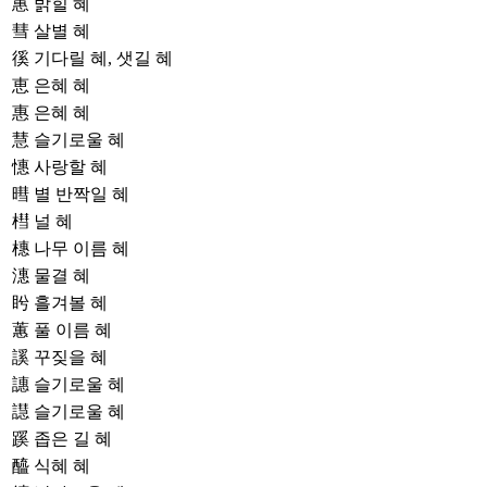
寭
밝힐 혜
彗
살별 혜
徯
기다릴 혜, 샛길 혜
恵
은혜 혜
惠
은혜 혜
慧
슬기로울 혜
憓
사랑할 혜
暳
별 반짝일 혜
槥
널 혜
橞
나무 이름 혜
潓
물결 혜
盻
흘겨볼 혜
蕙
풀 이름 혜
謑
꾸짖을 혜
譓
슬기로울 혜
譿
슬기로울 혜
蹊
좁은 길 혜
醯
식혜 혜