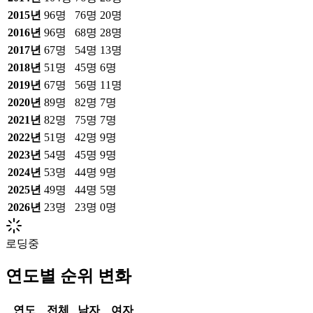
2015
년
96
명
76
명
20
명
2016
년
96
명
68
명
28
명
2017
년
67
명
54
명
13
명
2018
년
51
명
45
명
6
명
2019
년
67
명
56
명
11
명
2020
년
89
명
82
명
7
명
2021
년
82
명
75
명
7
명
2022
년
51
명
42
명
9
명
2023
년
54
명
45
명
9
명
2024
년
53
명
44
명
9
명
2025
년
49
명
44
명
5
명
2026
년
23
명
23
명
0
명
로딩중
연도별 순위 변화
연도
전체
남자
여자