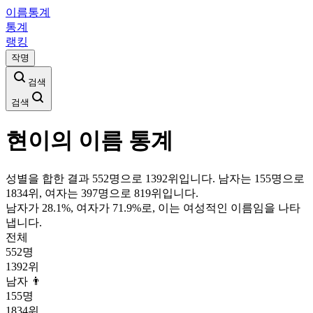
이름통계
통계
랭킹
작명
검색
검색
현이
의 이름 통계
성별을 합한 결과 552명으로 1392위입니다. 남자는 155명으로
1834위, 여자는 397명으로 819위입니다.
남자가
28.1
%, 여자가
71.9
%로, 이는
여성
적인 이름임을 나타
냅니다.
전체
552
명
1392
위
남자 👨
155
명
1834
위