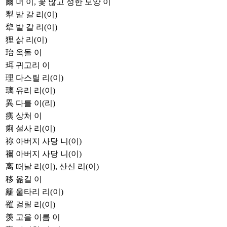
爾
너 이, 꽃 많고 성한 모양 이
犁
밭 갈 리(이)
犂
밭 갈 리(이)
狸
삵 리(이)
珆
옥돌 이
珥
귀고리 이
理
다스릴 리(이)
璃
유리 리(이)
異
다를 이(리)
痍
상처 이
痢
설사 리(이)
祢
아버지 사당 니(이)
禰
아버지 사당 니(이)
离
떠날 리(이), 산신 리(이)
移
옮길 이
籬
울타리 리(이)
罹
걸릴 리(이)
羡
고을 이름 이