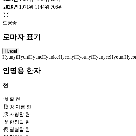
2026
년
1071위
1144위
706위
로딩중
로마자 표기
Hyeoni
Hyunyi
Hyuni
Hyune
Hyunlee
Hyeonyi
Hyounyi
Hyunyee
Hyouni
Hyeo
인명용 한자
현
㢺
활 현
㭹
땅 이름 현
䝮
자랑할 현
䧋
한정할 현
俔
염탐할 현