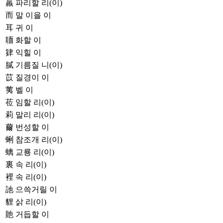
羸
파리할 리(이)
而
말 이을 이
耳
귀 이
聏
화할 이
肄
익힐 이
膩
기름질 니(이)
苡
질경이 이
荑
벨 이
莅
임할 리(이)
莉
말리 리(이)
薾
번성할 이
蜊
참조개 리(이)
螭
교룡 리(이)
裏
속 리(이)
裡
속 리(이)
訑
으쓱거릴 이
貍
삵 리(이)
貤
거듭할 이