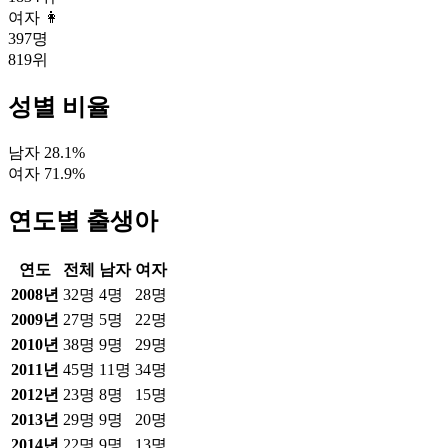
여자 👩
397
명
819
위
성별 비율
남자
28.1
%
여자
71.9
%
연도별 출생아
연도
전체
남자
여자
2008
년
32
명
4
명
28
명
2009
년
27
명
5
명
22
명
2010
년
38
명
9
명
29
명
2011
년
45
명
11
명
34
명
2012
년
23
명
8
명
15
명
2013
년
29
명
9
명
20
명
2014
년
22
명
9
명
13
명