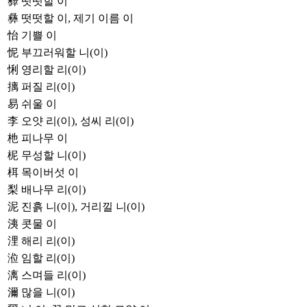
彛
떳떳할 이
彝
떳떳할 이, 제기 이름 이
怡
기쁠 이
怩
부끄러워할 니(이)
悧
영리할 리(이)
摛
퍼질 리(이)
易
쉬울 이
李
오얏 리(이), 성씨 리(이)
杝
피나무 이
柅
무성할 니(이)
栮
목이버섯 이
梨
배나무 리(이)
泥
진흙 니(이), 거리낄 니(이)
洟
콧물 이
浬
해리 리(이)
涖
임할 리(이)
漓
스며들 리(이)
濔
많을 니(이)