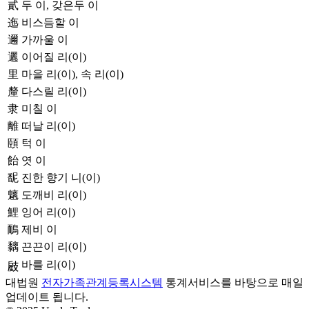
貳
두 이, 갖은두 이
迤
비스듬할 이
邇
가까울 이
邐
이어질 리(이)
里
마을 리(이), 속 리(이)
釐
다스릴 리(이)
隶
미칠 이
離
떠날 리(이)
頤
턱 이
飴
엿 이
馜
진한 향기 니(이)
魑
도깨비 리(이)
鯉
잉어 리(이)
鴯
제비 이
黐
끈끈이 리(이)
바를 리(이)
𢻠
대법원
전자가족관계등록시스템
통계서비스를 바탕으로 매일
업데이트 됩니다.