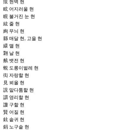
痃
현벽 현
眩
어지러울 현
睍
불거진 눈 현
絃
줄 현
絢
무늬 현
縣
매달 현, 고을 현
繯
맬 현
翾
날 현
舷
뱃전 현
蜆
도롱이벌레 현
衒
자랑할 현
見
뵈올 현
誢
말다툼할 현
譞
영리할 현
讂
구할 현
賢
어질 현
鉉
솥귀 현
鋗
노구솥 현