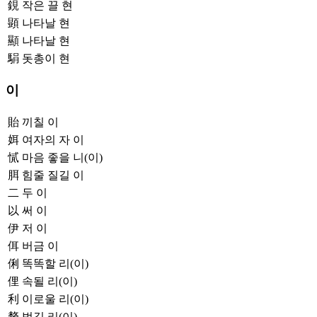
鋧
작은 끌 현
顕
나타날 현
顯
나타날 현
駽
돗총이 현
이
貽
끼칠 이
㛅
여자의 자 이
㦐
마음 좋을 니(이)
䏪
힘줄 질길 이
二
두 이
以
써 이
伊
저 이
佴
버금 이
俐
똑똑할 리(이)
俚
속될 리(이)
利
이로울 리(이)
剺
벗길 리(이)