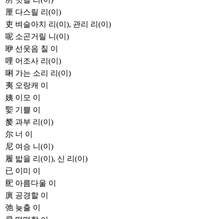
厘
다스릴 리(이)
吏
벼슬아치 리(이), 관리 리(이)
呢
소곤거릴 니(이)
咿
선웃음 칠 이
哩
어조사 리(이)
唎
가는 소리 리(이)
夷
오랑캐 이
姨
이모 이
媐
기쁠 이
嫠
과부 리(이)
尔
너 이
尼
여승 니(이)
履
밟을 리(이), 신 리(이)
已
이미 이
巸
아름다울 이
廙
공경할 이
弛
늦출 이