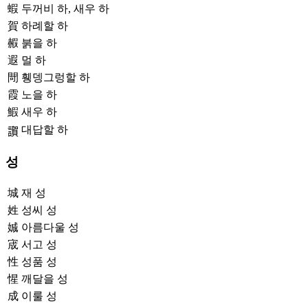
蝦
두꺼비 하, 새우 하
賀
하례할 하
赮
붉을 하
遐
멀 하
閜
휑뎅그렁할 하
霞
노을 하
鰕
새우 하
대답할 하
𧬂
성
城
재 성
姓
성씨 성
娍
아름다울 성
宬
서고 성
性
성품 성
惺
깨달을 성
成
이룰 성