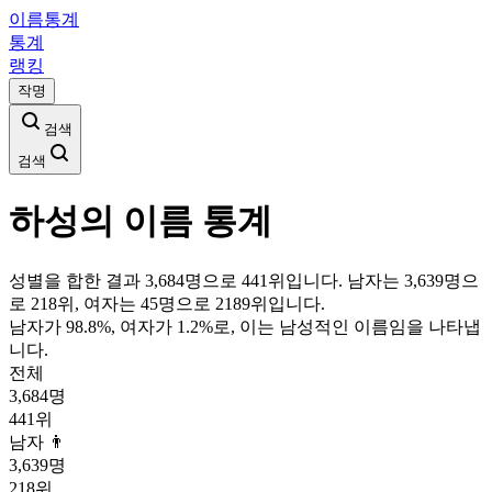
이름통계
통계
랭킹
작명
검색
검색
하성
의 이름 통계
성별을 합한 결과 3,684명으로 441위입니다. 남자는 3,639명으
로 218위, 여자는 45명으로 2189위입니다.
남자가
98.8
%, 여자가
1.2
%로, 이는
남성
적인 이름임을 나타냅
니다.
전체
3,684
명
441
위
남자 👨
3,639
명
218
위