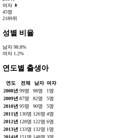
여자 👩
45
명
2189
위
성별 비율
남자
98.8
%
여자
1.2
%
연도별 출생아
연도
전체
남자
여자
2008
년
99
명
98
명
1
명
2009
년
87
명
82
명
5
명
2010
년
95
명
90
명
5
명
2011
년
130
명
126
명
4
명
2012
년
128
명
122
명
6
명
2013
년
133
명
132
명
1
명
2014
년
151
명
148
명
3
명