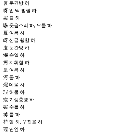
厦
문간방 하
呀
입 딱 벌릴 하
嘏
클 하
嚇
웃음소리 하, 으를 하
夏
여름 하
岈
산골 휑할 하
廈
문간방 하
懗
속일 하
抲
지휘할 하
昰
여름 하
河
물 하
煆
데울 하
瑕
허물 하
瘕
기생충병 하
碬
숫돌 하
罅
틈 하
荷
멜 하, 꾸짖을 하
蕸
연잎 하