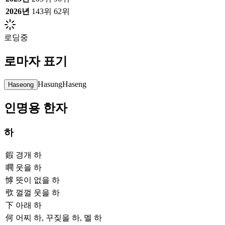
2026
년
143위
62위
로딩중
로마자 표기
Hasung
Haseng
Haseong
인명용 한자
하
鍜
경개 하
㗿
웃을 하
㦆
뜻이 없을 하
㰤
껄껄 웃을 하
下
아래 하
何
어찌 하, 꾸짖을 하, 멜 하