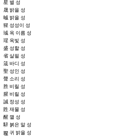
星
별 성
晟
밝을 성
晠
밝을 성
猩
성성이 성
珹
옥 이름 성
瑆
옥빛 성
盛
성할 성
省
살필 성
筬
바디 성
聖
성인 성
聲
소리 성
胜
비릴 성
腥
비릴 성
誠
정성 성
貹
재물 성
醒
깰 성
騂
붉은 말 성
귀 밝을 성
𦖤