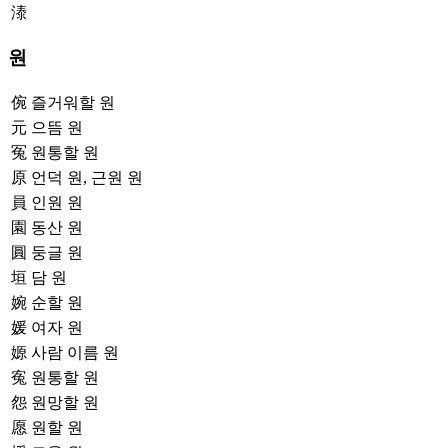
溙
원
倇
즐거워할 원
元
으뜸 원
冤
원통할 원
原
언덕 원, 근원 원
員
인원 원
園
동산 원
圓
둥글 원
垣
담 원
婉
순할 원
媛
여자 원
嫄
사람 이름 원
寃
원통할 원
怨
원망할 원
愿
원할 원