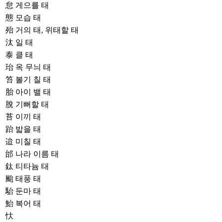
怠
게으를 태
態
모습 태
殆
거의 태, 위태할 태
汰
일 태
泰
클 태
珆
옥 무늬 태
笞
볼기 칠 태
胎
아이 밸 태
脫
기뻐할 태
苔
이끼 태
跆
밟을 태
迨
미칠 태
邰
나라 이름 태
鈦
티타늄 태
颱
태풍 태
駘
둔마 태
鮐
복어 태
忕