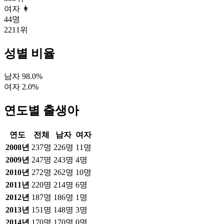
여자 👩
44
명
2211
위
성별 비율
남자
98.0
%
여자
2.0
%
연도별 출생아
연도
전체
남자
여자
2008
년
237
명
226
명
11
명
2009
년
247
명
243
명
4
명
2010
년
272
명
262
명
10
명
2011
년
220
명
214
명
6
명
2012
년
187
명
186
명
1
명
2013
년
151
명
148
명
3
명
2014
년
170
명
170
명
0
명