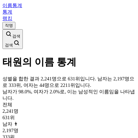
이름통계
통계
랭킹
작명
검색
검색
태원
의 이름 통계
성별을 합한 결과 2,241명으로 631위입니다. 남자는 2,197명으
로 333위, 여자는 44명으로 2211위입니다.
남자가
98.0
%, 여자가
2.0
%로, 이는
남성
적인 이름임을 나타냅
니다.
전체
2,241
명
631
위
남자 👨
2,197
명
333
위