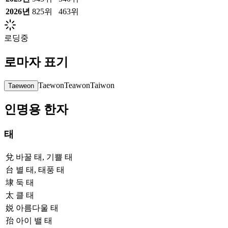
2026
년
825위
463위
로딩중
로마자 표기
Taewon
Teawon
Taiwon
Taeweon
인명용 한자
태
兌
바꿀 태, 기쁠 태
台
별 태, 태풍 태
埭
둑 태
太
클 태
娧
아름다울 태
孡
아이 밸 태