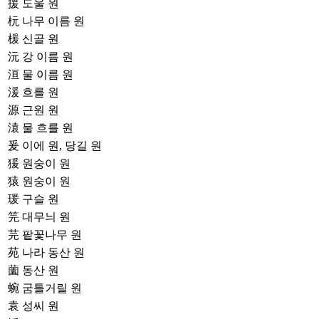
援
도울 원
杬
나무 이름 원
楥
신골 원
沅
강 이름 원
洹
물 이름 원
湲
흐를 원
源
근원 원
溒
물 흐를 원
爰
이에 원, 당길 원
猨
원숭이 원
猿
원숭이 원
瑗
구슬 원
笎
대무늬 원
芫
팥꽃나무 원
苑
나라 동산 원
薗
동산 원
蜿
굼틀거릴 원
袁
성씨 원