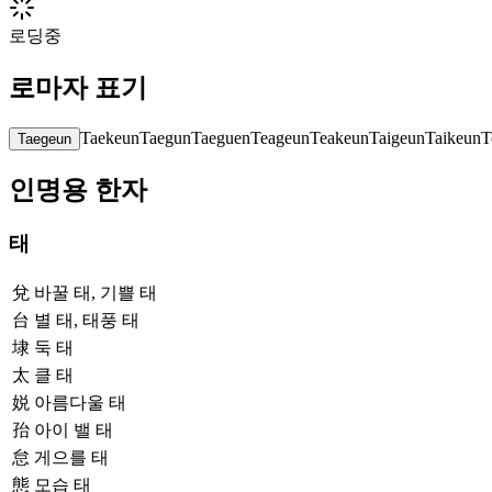
로딩중
로마자 표기
Taekeun
Taegun
Taeguen
Teageun
Teakeun
Taigeun
Taikeun
T
Taegeun
인명용 한자
태
兌
바꿀 태, 기쁠 태
台
별 태, 태풍 태
埭
둑 태
太
클 태
娧
아름다울 태
孡
아이 밸 태
怠
게으를 태
態
모습 태