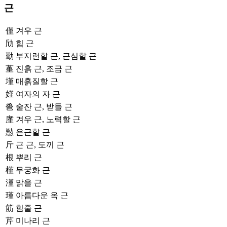
근
僅
겨우 근
劤
힘 근
勤
부지런할 근, 근심할 근
堇
진흙 근, 조금 근
墐
매흙질할 근
嫤
여자의 자 근
巹
술잔 근, 받들 근
廑
겨우 근, 노력할 근
懃
은근할 근
斤
근 근, 도끼 근
根
뿌리 근
槿
무궁화 근
漌
맑을 근
瑾
아름다운 옥 근
筋
힘줄 근
芹
미나리 근