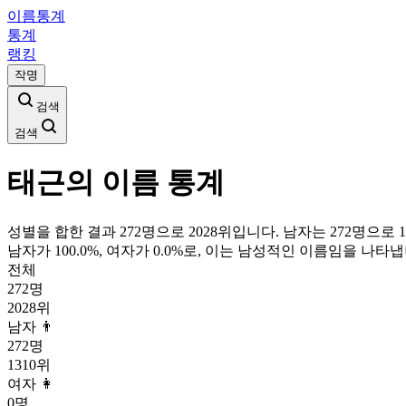
이름통계
통계
랭킹
작명
검색
검색
태근
의 이름 통계
성별을 합한 결과 272명으로 2028위입니다. 남자는 272명으로 13
남자가
100.0
%, 여자가
0.0
%로, 이는
남성
적인 이름임을 나타냅
전체
272
명
2028
위
남자 👨
272
명
1310
위
여자 👩
0
명