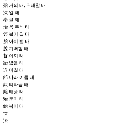
殆
거의 태, 위태할 태
汰
일 태
泰
클 태
珆
옥 무늬 태
笞
볼기 칠 태
胎
아이 밸 태
脫
기뻐할 태
苔
이끼 태
跆
밟을 태
迨
미칠 태
邰
나라 이름 태
鈦
티타늄 태
颱
태풍 태
駘
둔마 태
鮐
복어 태
忕
溙