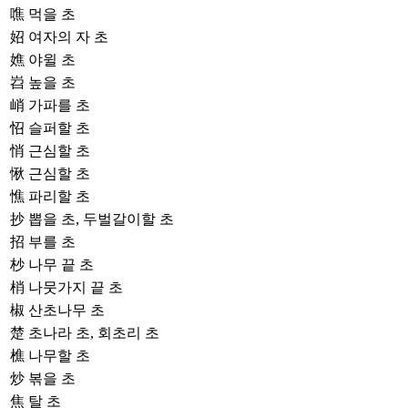
噍
먹을 초
妱
여자의 자 초
嫶
야윌 초
岧
높을 초
峭
가파를 초
怊
슬퍼할 초
悄
근심할 초
愀
근심할 초
憔
파리할 초
抄
뽑을 초, 두벌갈이할 초
招
부를 초
杪
나무 끝 초
梢
나뭇가지 끝 초
椒
산초나무 초
楚
초나라 초, 회초리 초
樵
나무할 초
炒
볶을 초
焦
탈 초