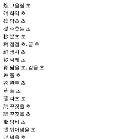
燋
그을릴 초
硝
화약 초
礁
암초 초
礎
주춧돌 초
秒
분초 초
稍
점점 초, 끝 초
綃
생사 초
耖
써레 초
肖
닮을 초, 같을 초
艸
풀 초
苕
완두 초
草
풀 초
蕉
파초 초
誚
꾸짖을 초
譙
꾸짖을 초
貂
담비 초
超
뛰어넘을 초
趠
넘을 초