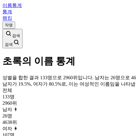
이름통계
통계
랭킹
작명
검색
검색
초록
의 이름 통계
성별을 합한 결과 133명으로 2960위입니다. 남자는 26명으로 46
남자가
19.5
%, 여자가
80.5
%로, 이는
여성
적인 이름임을 나타냅
전체
133
명
2960
위
남자 👨
26
명
4638
위
여자 👩
107
명