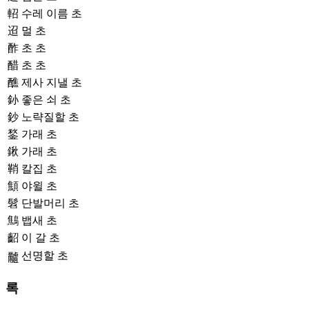
軺
수레 이름 초
迢
멀 초
酢
초 초
醋
초 초
醮
제사 지낼 초
釥
좋은 쇠 초
鈔
노략질할 초
鍫
가래 초
鍬
가래 초
鞘
칼집 초
顦
야윌 초
髫
단발머리 초
鷦
뱁새 초
齠
이 갈 초
선명할 초
𪓐
록