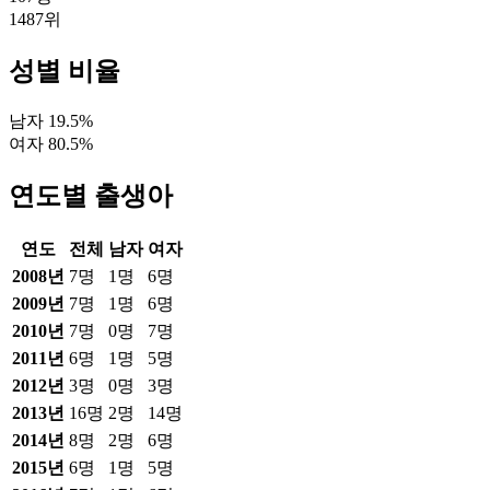
1487
위
성별 비율
남자
19.5
%
여자
80.5
%
연도별 출생아
연도
전체
남자
여자
2008
년
7
명
1
명
6
명
2009
년
7
명
1
명
6
명
2010
년
7
명
0
명
7
명
2011
년
6
명
1
명
5
명
2012
년
3
명
0
명
3
명
2013
년
16
명
2
명
14
명
2014
년
8
명
2
명
6
명
2015
년
6
명
1
명
5
명