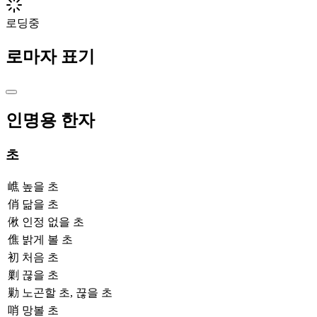
로딩중
로마자 표기
인명용 한자
초
嶕
높을 초
俏
닮을 초
偢
인정 없을 초
僬
밝게 볼 초
初
처음 초
剿
끊을 초
勦
노곤할 초, 끊을 초
哨
망볼 초