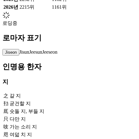
2026
년
2215위
1161위
로딩중
로마자 표기
Jisun
Jeesun
Jeeseon
Jiseon
인명용 한자
지
之
갈 지
劧
굳건할 지
厎
숫돌 지, 부들 지
只
다만 지
吱
가는 소리 지
咫
여덟 치 지