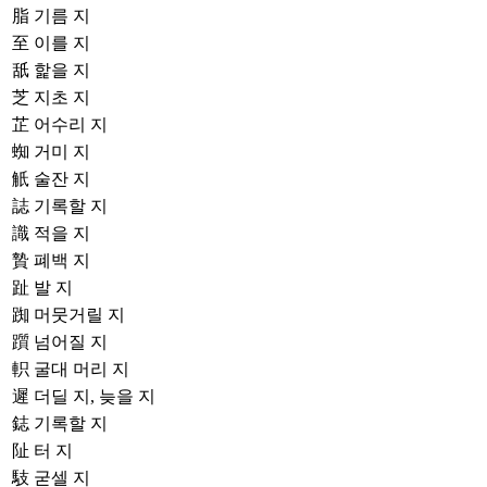
脂
기름 지
至
이를 지
舐
핥을 지
芝
지초 지
芷
어수리 지
蜘
거미 지
觗
술잔 지
誌
기록할 지
識
적을 지
贄
폐백 지
趾
발 지
踟
머뭇거릴 지
躓
넘어질 지
軹
굴대 머리 지
遲
더딜 지, 늦을 지
鋕
기록할 지
阯
터 지
馶
굳셀 지