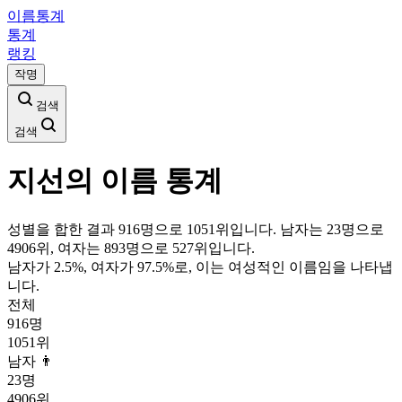
이름통계
통계
랭킹
작명
검색
검색
지선
의 이름 통계
성별을 합한 결과 916명으로 1051위입니다. 남자는 23명으로
4906위, 여자는 893명으로 527위입니다.
남자가
2.5
%, 여자가
97.5
%로, 이는
여성
적인 이름임을 나타냅
니다.
전체
916
명
1051
위
남자 👨
23
명
4906
위