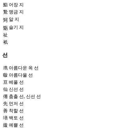
鮨
어장 지
鷙
맹금 지
알 지
𥎵
슬기 지
𥏾
祉
衹
선
㻽
아름다운 옥 선
䁢
아름다울 선
亘
베풀 선
仙
신선 선
僊
춤출 선, 신선 선
先
먼저 선
善
착할 선
墡
백토 선
嫙
예쁠 선