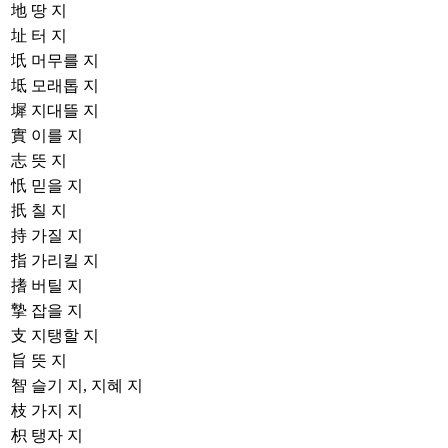
地
땅 지
址
터 지
坁
머무를 지
坻
모래톱 지
墀
지대뜰 지
實
이를 지
志
뜻 지
忯
믿을 지
扺
칠 지
持
가질 지
指
가리킬 지
搘
버틸 지
摯
잡을 지
支
지탱할 지
旨
뜻 지
智
슬기 지, 지혜 지
枝
가지 지
枳
탱자 지