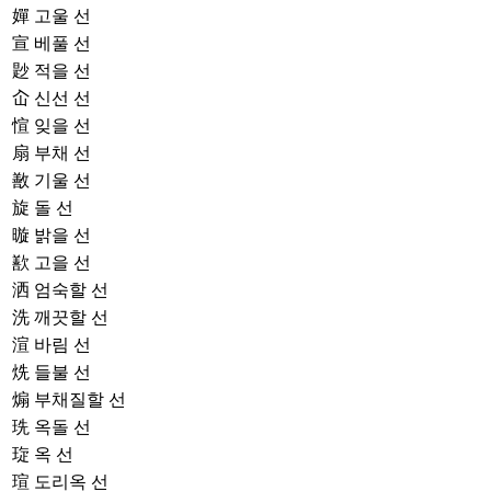
嬋
고울 선
宣
베풀 선
尟
적을 선
屳
신선 선
愃
잊을 선
扇
부채 선
敾
기울 선
旋
돌 선
暶
밝을 선
歚
고을 선
洒
엄숙할 선
洗
깨끗할 선
渲
바림 선
烍
들불 선
煽
부채질할 선
珗
옥돌 선
琁
옥 선
瑄
도리옥 선