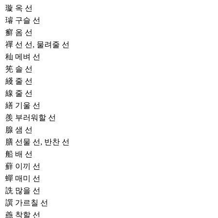
璇
옥 선
璿
구슬 선
癬
옴 선
禪
선 선, 물려줄 선
秈
메벼 선
筅
솔 선
綫
줄 선
線
줄 선
繕
기울 선
羨
부러워할 선
腺
샘 선
膳
선물 선, 반찬 선
船
배 선
蘚
이끼 선
蟬
매미 선
詵
많을 선
譔
가르칠 선
譱
착할 선