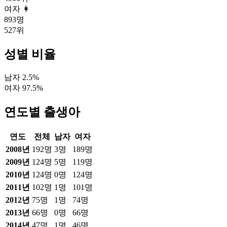
여자 👩
893
명
527
위
성별 비율
남자
2.5
%
여자
97.5
%
연도별 출생아
연도
전체
남자
여자
2008
년
192
명
3
명
189
명
2009
년
124
명
5
명
119
명
2010
년
124
명
0
명
124
명
2011
년
102
명
1
명
101
명
2012
년
75
명
1
명
74
명
2013
년
66
명
0
명
66
명
2014
년
47
명
1
명
46
명