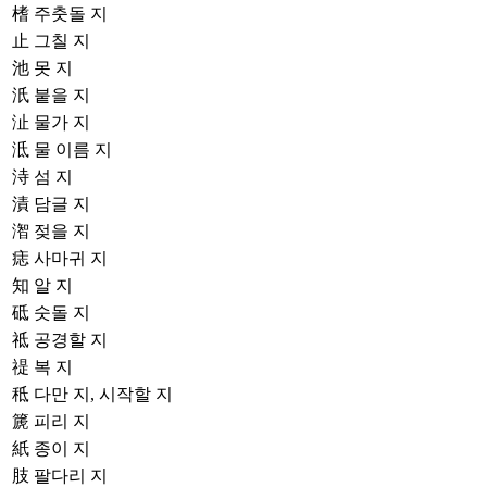
榰
주춧돌 지
止
그칠 지
池
못 지
汦
붙을 지
沚
물가 지
泜
물 이름 지
洔
섬 지
漬
담글 지
潪
젖을 지
痣
사마귀 지
知
알 지
砥
숫돌 지
祗
공경할 지
禔
복 지
秪
다만 지, 시작할 지
篪
피리 지
紙
종이 지
肢
팔다리 지