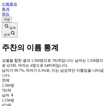
이름통계
통계
랭킹
작명
검색
검색
주찬
의 이름 통계
성별을 합한 결과 1,560명으로 782위입니다. 남자는 1,556명으
로 423위, 여자는 4명으로 6495위입니다.
남자가
99.7
%, 여자가
0.3
%로, 이는
남성
적인 이름임을 나타냅
니다.
전체
1,560
명
782
위
남자 👨
1,556
명
423
위