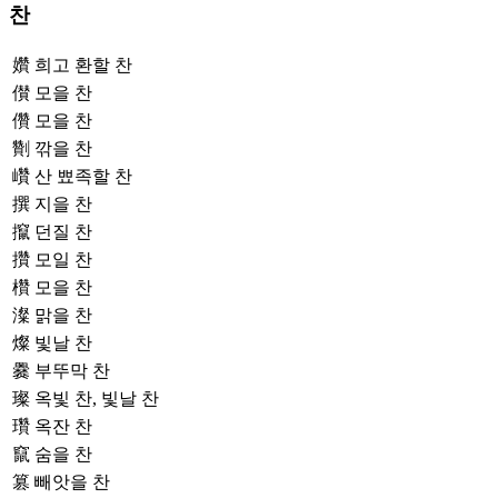
찬
㜺
희고 환할 찬
儧
모을 찬
儹
모을 찬
劗
깎을 찬
巑
산 뾰족할 찬
撰
지을 찬
攛
던질 찬
攢
모일 찬
欑
모을 찬
澯
맑을 찬
燦
빛날 찬
爨
부뚜막 찬
璨
옥빛 찬, 빛날 찬
瓚
옥잔 찬
竄
숨을 찬
篡
빼앗을 찬