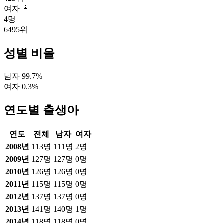
여자 👩
4
명
6495
위
성별 비율
남자
99.7
%
여자
0.3
%
연도별 출생아
연도
전체
남자
여자
2008
년
113
명
111
명
2
명
2009
년
127
명
127
명
0
명
2010
년
126
명
126
명
0
명
2011
년
115
명
115
명
0
명
2012
년
137
명
137
명
0
명
2013
년
141
명
140
명
1
명
2014
년
118
명
118
명
0
명