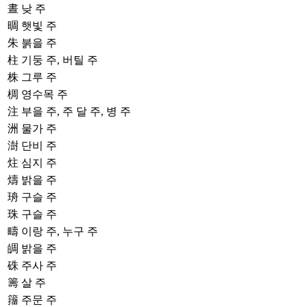
晝
낮 주
晭
햇빛 주
朱
붉을 주
柱
기둥 주, 버틸 주
株
그루 주
椆
영수목 주
注
부을 주, 주 달 주, 병 주
洲
물가 주
澍
단비 주
炷
심지 주
燽
밝을 주
珘
구슬 주
珠
구슬 주
疇
이랑 주, 누구 주
皗
밝을 주
硃
주사 주
籌
살 주
籒
주문 주