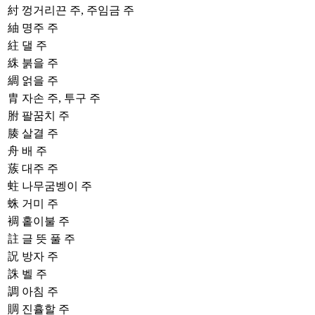
紂
껑거리끈 주, 주임금 주
紬
명주 주
紸
댈 주
絑
붉을 주
綢
얽을 주
胄
자손 주, 투구 주
胕
팔꿈치 주
腠
살결 주
舟
배 주
蔟
대주 주
蛀
나무굼벵이 주
蛛
거미 주
裯
홑이불 주
註
글 뜻 풀 주
詋
방자 주
誅
벨 주
調
아침 주
賙
진휼할 주