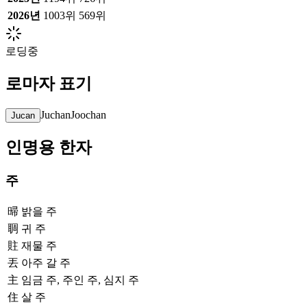
2026
년
1003위
569위
로딩중
로마자 표기
Juchan
Joochan
Jucan
인명용 한자
주
㫶
밝을 주
䎻
귀 주
䝬
재물 주
丟
아주 갈 주
主
임금 주, 주인 주, 심지 주
住
살 주