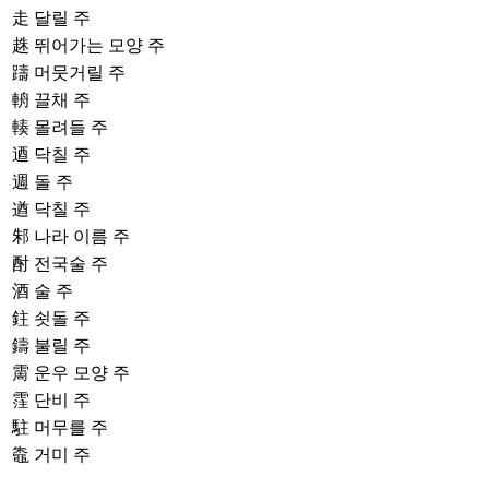
走
달릴 주
趎
뛰어가는 모양 주
躊
머뭇거릴 주
輈
끌채 주
輳
몰려들 주
逎
닥칠 주
週
돌 주
遒
닥칠 주
邾
나라 이름 주
酎
전국술 주
酒
술 주
鉒
쇳돌 주
鑄
불릴 주
霌
운우 모양 주
霔
단비 주
駐
머무를 주
鼄
거미 주