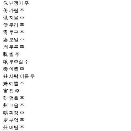
侏
난쟁이 주
侜
가릴 주
做
지을 주
儔
무리 주
冑
투구 주
凑
모일 주
周
두루 주
呪
빌 주
嗾
부추길 주
奏
아뢸 주
妵
사람 이름 주
姝
예쁠 주
宙
집 주
尌
멈출 주
州
고을 주
幬
휘장 주
廚
부엌 주
拄
버틸 주