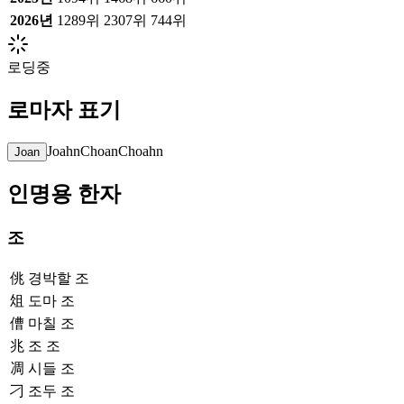
2026
년
1289위
2307위
744위
로딩중
로마자 표기
Joahn
Choan
Choahn
Joan
인명용 한자
조
佻
경박할 조
俎
도마 조
傮
마칠 조
兆
조 조
凋
시들 조
刁
조두 조