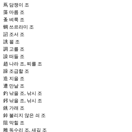
蔦
담쟁이 조
藻
마름 조
蚤
벼룩 조
蜩
쓰르라미 조
詔
조서 조
誂
꾈 조
調
고를 조
譟
떠들 조
趙
나라 조, 찌를 조
躁
조급할 조
造
지을 조
遭
만날 조
釣
낚을 조, 낚시 조
鈟
낚을 조, 낚시 조
銚
가래 조
鋽
불리지 않은 쇠 조
阻
막힐 조
雕
독수리 조, 새길 조