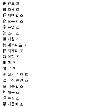
祧
천묘 조
租
조세 조
稠
빽빽할 조
窕
으늑할 조
竈
부엌 조
笊
조리 조
粗
거칠 조
糙
매조미쌀 조
糟
지게미 조
糶
쌀팔 조
組
짤 조
絛
끈 조
絩
실의 수효 조
繰
야청 통견 조
肇
비롯할 조
胙
제육 조
臊
누릴 조
艚
거룻배 조