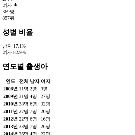
여자 👩
369
명
857
위
성별 비율
남자
17.1
%
여자
82.9
%
연도별 출생아
연도
전체
남자
여자
2008
년
11
명
2
명
9
명
2009
년
31
명
4
명
27
명
2010
년
38
명
6
명
32
명
2011
년
27
명
7
명
20
명
2012
년
22
명
6
명
16
명
2013
년
33
명
7
명
26
명
2014
년
26
명
4
명
22
명