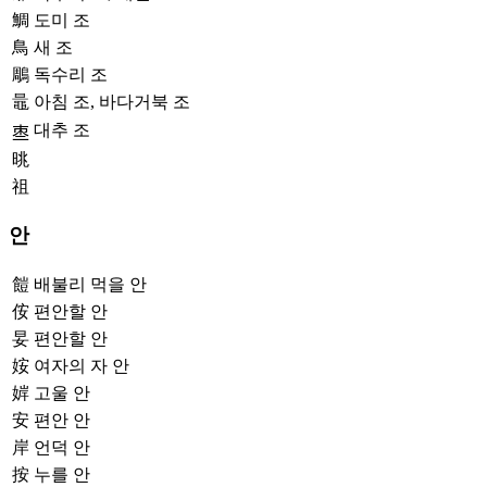
鯛
도미 조
鳥
새 조
鵰
독수리 조
鼂
아침 조, 바다거북 조
대추 조
𠄬
晀
祖
안
䭓
배불리 먹을 안
侒
편안할 안
妟
편안할 안
姲
여자의 자 안
婩
고울 안
安
편안 안
岸
언덕 안
按
누를 안