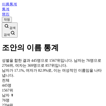
이름통계
통계
랭킹
작명
검색
검색
조안
의 이름 통계
성별을 합한 결과 445명으로 1567위입니다. 남자는 76명으로
2704위, 여자는 369명으로 857위입니다.
남자가
17.1
%, 여자가
82.9
%로, 이는
여성
적인 이름임을 나타
냅니다.
전체
445
명
1567
위
남자 👨
76
명
2704
위