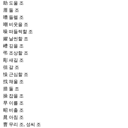
助
도울 조
厝
둘 조
嘈
들렐 조
嘲
비웃을 조
噪
떠들썩할 조
嬥
날씬할 조
嶆
깊을 조
弔
조상할 조
彫
새길 조
徂
갈 조
懆
근심할 조
找
채울 조
措
둘 조
操
잡을 조
早
이를 조
昭
비출 조
晁
아침 조
曹
무리 조, 성씨 조