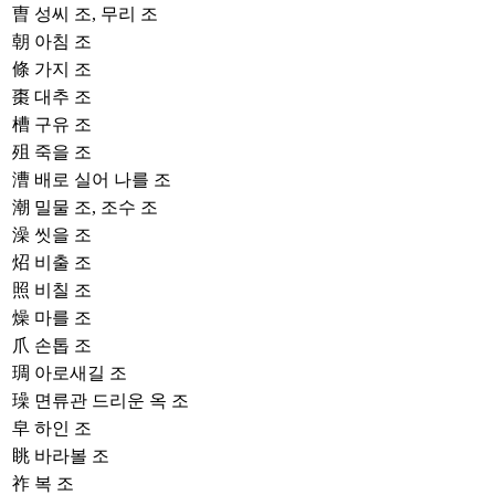
曺
성씨 조, 무리 조
朝
아침 조
條
가지 조
棗
대추 조
槽
구유 조
殂
죽을 조
漕
배로 실어 나를 조
潮
밀물 조, 조수 조
澡
씻을 조
炤
비출 조
照
비칠 조
燥
마를 조
爪
손톱 조
琱
아로새길 조
璪
면류관 드리운 옥 조
皁
하인 조
眺
바라볼 조
祚
복 조