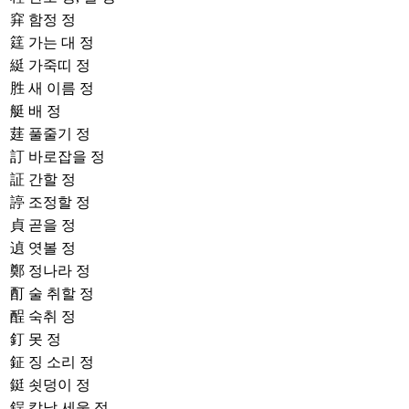
穽
함정 정
筳
가는 대 정
綎
가죽띠 정
胜
새 이름 정
艇
배 정
莛
풀줄기 정
訂
바로잡을 정
証
간할 정
諪
조정할 정
貞
곧을 정
遉
엿볼 정
鄭
정나라 정
酊
술 취할 정
酲
숙취 정
釘
못 정
鉦
징 소리 정
鋌
쇳덩이 정
鋥
칼날 세울 정