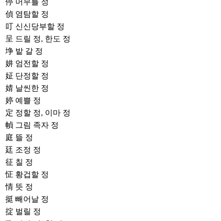
停
머무를 정
偵
염탐할 정
叮
신신당부할 정
呈
드릴 정, 한도 정
埩
밭 갈 정
妌
엄전할 정
姃
단정할 정
婧
날씬한 정
婷
예쁠 정
定
정할 정, 이마 정
幀
그림 족자 정
庭
뜰 정
廷
조정 정
征
칠 정
怔
황겁할 정
情
뜻 정
挺
빼어날 정
掟
벌릴 정