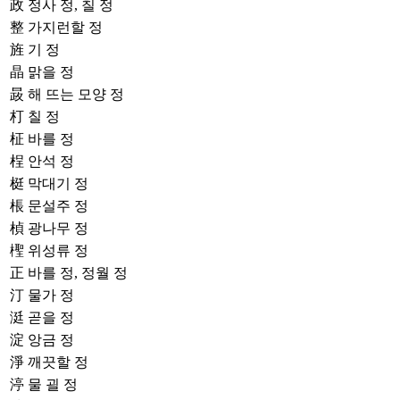
政
정사 정, 칠 정
整
가지런할 정
旌
기 정
晶
맑을 정
晸
해 뜨는 모양 정
朾
칠 정
柾
바를 정
桯
안석 정
梃
막대기 정
棖
문설주 정
楨
광나무 정
檉
위성류 정
正
바를 정, 정월 정
汀
물가 정
涏
곧을 정
淀
앙금 정
淨
깨끗할 정
渟
물 괼 정