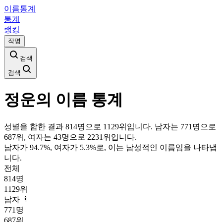
이름통계
통계
랭킹
작명
검색
검색
정운
의 이름 통계
성별을 합한 결과 814명으로 1129위입니다. 남자는 771명으로
687위, 여자는 43명으로 2231위입니다.
남자가
94.7
%, 여자가
5.3
%로, 이는
남성
적인 이름임을 나타냅
니다.
전체
814
명
1129
위
남자 👨
771
명
687
위