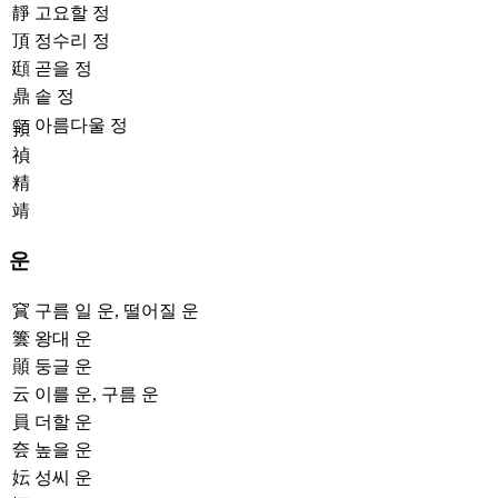
靜
고요할 정
頂
정수리 정
頲
곧을 정
鼎
솥 정
아름다울 정
𩓞
禎
精
靖
운
䆬
구름 일 운, 떨어질 운
䉙
왕대 운
䫟
둥글 운
云
이를 운, 구름 운
員
더할 운
夽
높을 운
妘
성씨 운