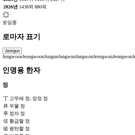
2026
년
1438위
880위
로딩중
로마자 표기
Jeongun
Jungwoon
Jeongwoon
Jungun
Jungwun
Jungwon
Jeongwun
Jeongwon
J
인명용 한자
정
丁
고무래 정, 장정 정
井
우물 정
亭
정자 정
佂
황급할 정
侹
평탄할 정