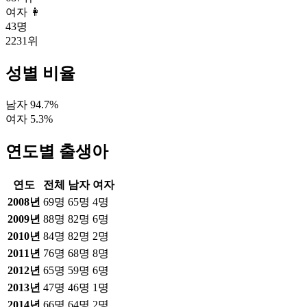
여자 👩
43
명
2231
위
성별 비율
남자
94.7
%
여자
5.3
%
연도별 출생아
연도
전체
남자
여자
2008
년
69
명
65
명
4
명
2009
년
88
명
82
명
6
명
2010
년
84
명
82
명
2
명
2011
년
76
명
68
명
8
명
2012
년
65
명
59
명
6
명
2013
년
47
명
46
명
1
명
2014
년
66
명
64
명
2
명