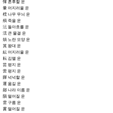
惲
혼후할 운
暈
어지러울 운
橒
나무 무늬 운
殞
죽을 운
沄
돌아흐를 운
澐
큰 물결 운
熉
노란 모양 운
篔
왕대 운
紜
어지러울 운
耘
김맬 운
芸
평지 운
蕓
평지 운
賱
넉넉할 운
運
옮길 운
鄖
나라 이름 운
隕
떨어질 운
雲
구름 운
霣
떨어질 운