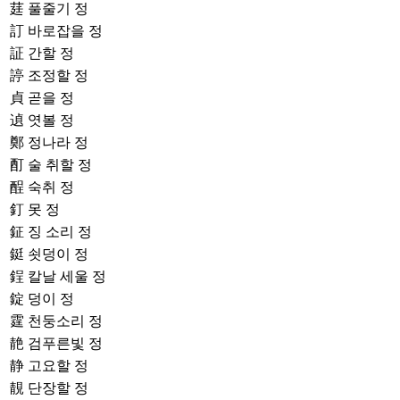
莛
풀줄기 정
訂
바로잡을 정
証
간할 정
諪
조정할 정
貞
곧을 정
遉
엿볼 정
鄭
정나라 정
酊
술 취할 정
酲
숙취 정
釘
못 정
鉦
징 소리 정
鋌
쇳덩이 정
鋥
칼날 세울 정
錠
덩이 정
霆
천둥소리 정
靘
검푸른빛 정
静
고요할 정
靚
단장할 정