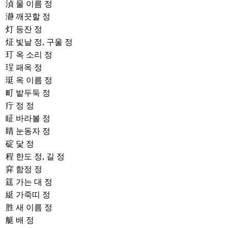
湞
물 이름 정
瀞
깨끗할 정
灯
등잔 정
炡
빛날 정, 구울 정
玎
옥 소리 정
珵
패옥 정
珽
옥 이름 정
町
밭두둑 정
疔
정 정
眐
바라볼 정
睛
눈동자 정
碇
닻 정
程
한도 정, 길 정
穽
함정 정
筳
가는 대 정
綎
가죽띠 정
胜
새 이름 정
艇
배 정