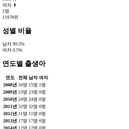
여자 👩
1
명
11978
위
성별 비율
남자
99.5
%
여자
0.5
%
연도별 출생아
연도
전체
남자
여자
2008
년
16
명
15
명
1
명
2009
년
23
명
23
명
0
명
2010
년
24
명
24
명
0
명
2011
년
32
명
32
명
0
명
2012
년
11
명
11
명
0
명
2013
년
17
명
17
명
0
명
2014
년
12
명
12
명
0
명