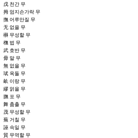
戊
천간 무
拇
엄지손가락 무
撫
어루만질 무
无
없을 무
楙
무성할 무
橅
법 무
武
호반 무
毋
말 무
無
없을 무
珷
옥돌 무
畝
이랑 무
繆
얽을 무
膴
포 무
舞
춤출 무
茂
무성할 무
蕪
거칠 무
誣
속일 무
貿
무역할 무