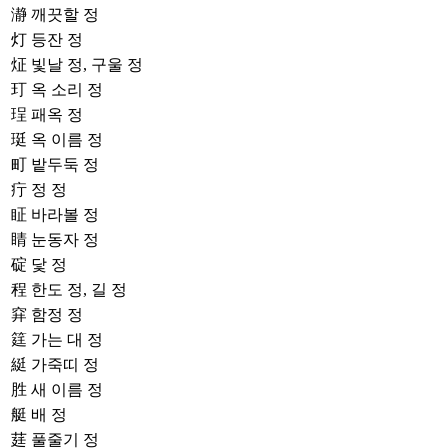
瀞
깨끗할 정
灯
등잔 정
炡
빛날 정, 구울 정
玎
옥 소리 정
珵
패옥 정
珽
옥 이름 정
町
밭두둑 정
疔
정 정
眐
바라볼 정
睛
눈동자 정
碇
닻 정
程
한도 정, 길 정
穽
함정 정
筳
가는 대 정
綎
가죽띠 정
胜
새 이름 정
艇
배 정
莛
풀줄기 정