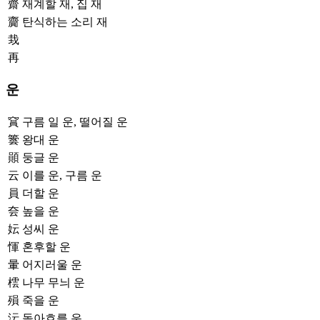
齋
재계할 재, 집 재
齎
탄식하는 소리 재
㦳
再
운
䆬
구름 일 운, 떨어질 운
䉙
왕대 운
䫟
둥글 운
云
이를 운, 구름 운
員
더할 운
夽
높을 운
妘
성씨 운
惲
혼후할 운
暈
어지러울 운
橒
나무 무늬 운
殞
죽을 운
沄
돌아흐를 운