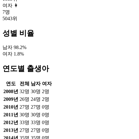
여자 👩
7
명
5043
위
성별 비율
남자
98.2
%
여자
1.8
%
연도별 출생아
연도
전체
남자
여자
2008
년
32
명
30
명
2
명
2009
년
26
명
24
명
2
명
2010
년
27
명
27
명
0
명
2011
년
30
명
30
명
0
명
2012
년
33
명
33
명
0
명
2013
년
27
명
27
명
0
명
2014
년
35
명
35
명
0
명