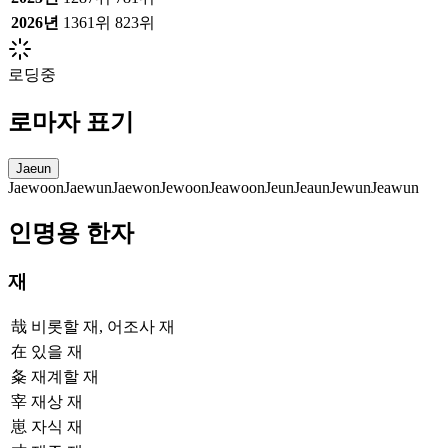
2026
년
1361위
823위
로딩중
로마자 표기
Jaeun
Jaewoon
Jaewun
Jaewon
Jewoon
Jeawoon
Jeun
Jeaun
Jewun
Jeawun
인명용 한자
재
哉
비롯할 재, 어조사 재
在
있을 재
夈
재계할 재
宰
재상 재
崽
자식 재