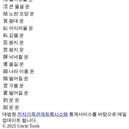
澐
큰 물결 운
熉
노란 모양 운
篔
왕대 운
紜
어지러울 운
耘
김맬 운
芸
평지 운
蕓
평지 운
賱
넉넉할 운
運
옮길 운
鄖
나라 이름 운
隕
떨어질 운
雲
구름 운
霣
떨어질 운
韵
운 운
韻
운 운
대법원
전자가족관계등록시스템
통계서비스를 바탕으로 매일
업데이트 됩니다.
© 2025 Uncle Tools