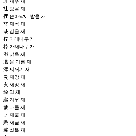
才
재주 재
扗
있을 재
捚
손바닥에 받을 재
材
재목 재
栽
심을 재
梓
가래나무 재
榟
가래나무 재
渽
맑을 재
溨
물 이름 재
滓
찌꺼기 재
災
재앙 재
灾
재앙 재
縡
일 재
纔
겨우 재
裁
마를 재
財
재물 재
賳
재물 재
載
실을 재