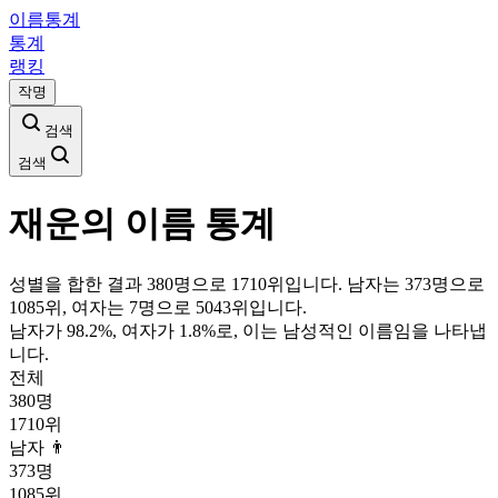
이름통계
통계
랭킹
작명
검색
검색
재운
의 이름 통계
성별을 합한 결과 380명으로 1710위입니다. 남자는 373명으로
1085위, 여자는 7명으로 5043위입니다.
남자가
98.2
%, 여자가
1.8
%로, 이는
남성
적인 이름임을 나타냅
니다.
전체
380
명
1710
위
남자 👨
373
명
1085
위