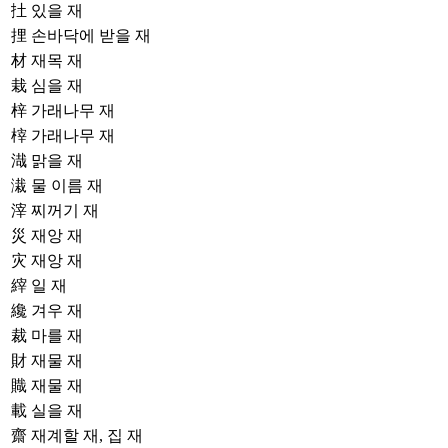
扗
있을 재
捚
손바닥에 받을 재
材
재목 재
栽
심을 재
梓
가래나무 재
榟
가래나무 재
渽
맑을 재
溨
물 이름 재
滓
찌꺼기 재
災
재앙 재
灾
재앙 재
縡
일 재
纔
겨우 재
裁
마를 재
財
재물 재
賳
재물 재
載
실을 재
齋
재계할 재, 집 재