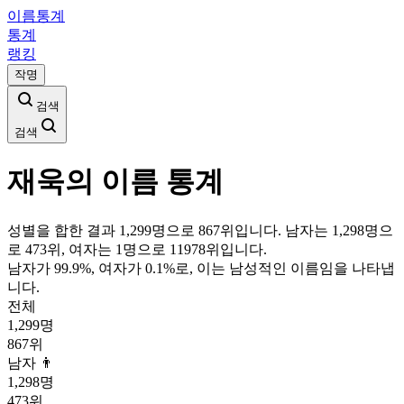
이름통계
통계
랭킹
작명
검색
검색
재욱
의 이름 통계
성별을 합한 결과 1,299명으로 867위입니다. 남자는 1,298명으
로 473위, 여자는 1명으로 11978위입니다.
남자가
99.9
%, 여자가
0.1
%로, 이는
남성
적인 이름임을 나타냅
니다.
전체
1,299
명
867
위
남자 👨
1,298
명
473
위