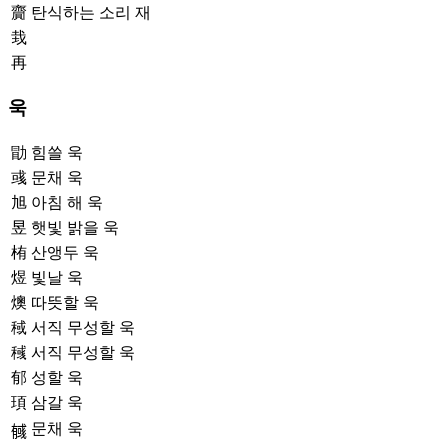
齎
탄식하는 소리 재
㦳
再
욱
勖
힘쓸 욱
彧
문채 욱
旭
아침 해 욱
昱
햇빛 밝을 욱
栯
산앵두 욱
煜
빛날 욱
燠
따뜻할 욱
稢
서직 무성할 욱
稶
서직 무성할 욱
郁
성할 욱
頊
삼갈 욱
문채 욱
𢒰