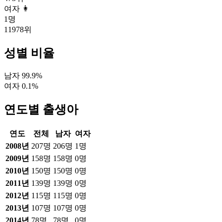
여자 👩
1
명
11978
위
성별 비율
남자
99.9
%
여자
0.1
%
연도별 출생아
연도
전체
남자
여자
2008
년
207
명
206
명
1
명
2009
년
158
명
158
명
0
명
2010
년
150
명
150
명
0
명
2011
년
139
명
139
명
0
명
2012
년
115
명
115
명
0
명
2013
년
107
명
107
명
0
명
2014
년
78
명
78
명
0
명