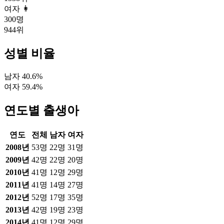
여자 👩
300
명
944
위
성별 비율
남자
40.6
%
여자
59.4
%
연도별 출생아
연도
전체
남자
여자
2008
년
53
명
22
명
31
명
2009
년
42
명
22
명
20
명
2010
년
41
명
12
명
29
명
2011
년
41
명
14
명
27
명
2012
년
52
명
17
명
35
명
2013
년
42
명
19
명
23
명
2014
년
41
명
12
명
29
명