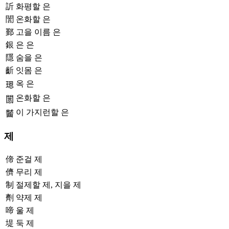
訢
화평할 은
誾
온화할 은
鄞
고을 이름 은
銀
은 은
隱
숨을 은
齗
잇몸 은
옥 은
𤨒
온화할 은
𨶡
이 가지런할 은
𪙤
제
偙
준걸 제
儕
무리 제
制
절제할 제, 지을 제
劑
약제 제
啼
울 제
堤
둑 제