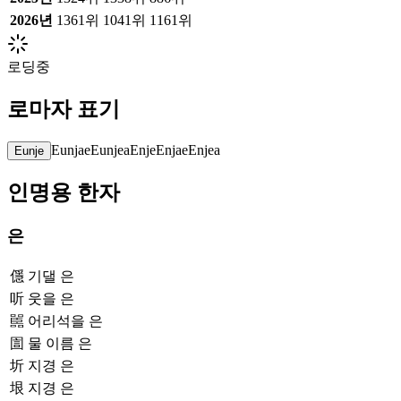
2026
년
1361위
1041위
1161위
로딩중
로마자 표기
Eunjae
Eunjea
Enje
Enjae
Enjea
Eunje
인명용 한자
은
㒚
기댈 은
听
웃을 은
嚚
어리석을 은
圁
물 이름 은
圻
지경 은
垠
지경 은