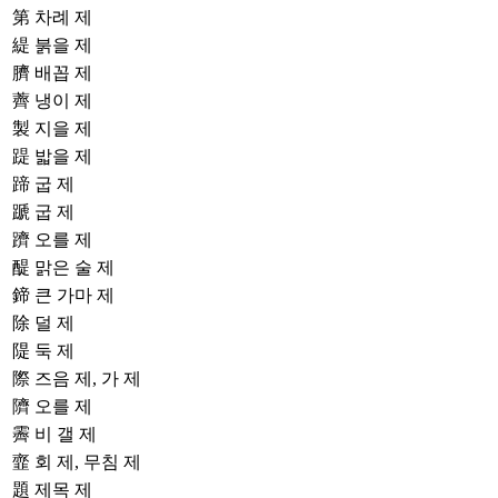
第
차례 제
緹
붉을 제
臍
배꼽 제
薺
냉이 제
製
지을 제
踶
밟을 제
蹄
굽 제
蹏
굽 제
躋
오를 제
醍
맑은 술 제
鍗
큰 가마 제
除
덜 제
隄
둑 제
際
즈음 제, 가 제
隮
오를 제
霽
비 갤 제
韲
회 제, 무침 제
題
제목 제