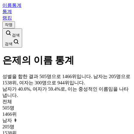
이름통계
통계
랭킹
작명
검색
검색
은제
의 이름 통계
성별을 합한 결과 505명으로 1466위입니다. 남자는 205명으로
1538위, 여자는 300명으로 944위입니다.
남자가
40.6
%, 여자가
59.4
%로, 이는
중성
적인 이름임을 나타
냅니다.
전체
505
명
1466
위
남자 👨
205
명
1538
위