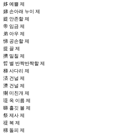
姼
예쁠 제
娣
손아래 누이 제
媞
안존할 제
帝
임금 제
弟
아우 제
悌
공손할 제
提
끌 제
擠
밀칠 제
晢
별 반짝반짝할 제
梯
사다리 제
済
건널 제
濟
건널 제
猘
미친개 제
瑅
옥 이름 제
睇
흘깃 볼 제
祭
제사 제
禔
복 제
稊
돌피 제