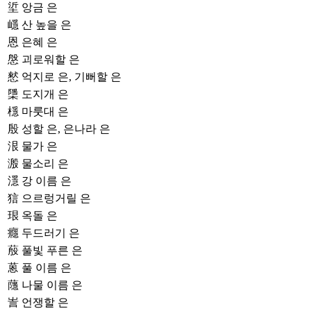
垽
앙금 은
嶾
산 높을 은
恩
은혜 은
慇
괴로워할 은
憖
억지로 은, 기뻐할 은
檃
도지개 은
檼
마룻대 은
殷
성할 은, 은나라 은
泿
물가 은
溵
물소리 은
濦
강 이름 은
狺
으르렁거릴 은
珢
옥돌 은
癮
두드러기 은
蒑
풀빛 푸른 은
蒽
풀 이름 은
蘟
나물 이름 은
訔
언쟁할 은