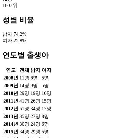
1607
위
성별 비율
남자
74.2
%
여자
25.8
%
연도별 출생아
연도
전체
남자
여자
2008
년
11
명
6
명
5
명
2009
년
14
명
9
명
5
명
2010
년
29
명
19
명
10
명
2011
년
41
명
26
명
15
명
2012
년
51
명
34
명
17
명
2013
년
35
명
27
명
8
명
2014
년
30
명
24
명
6
명
2015
년
34
명
29
명
5
명