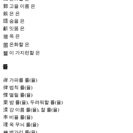
鄞
고을 이름 은
銀
은 은
隱
숨을 은
齗
잇몸 은
옥 은
𤨒
온화할 은
𨶡
이 가지런할 은
𪙤
률
嵂
가파를 률(율)
律
법칙 률(율)
慄
떨릴 률(율)
栗
밤 률(율), 두려워할 률(율)
溧
강 이름 률(율), 찰 률(율)
率
비율 률(율)
瑮
옥 무늬 률(율)
볏가리 률(율)