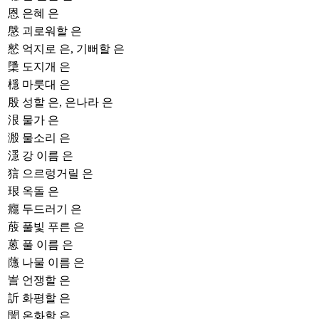
恩
은혜 은
慇
괴로워할 은
憖
억지로 은, 기뻐할 은
檃
도지개 은
檼
마룻대 은
殷
성할 은, 은나라 은
泿
물가 은
溵
물소리 은
濦
강 이름 은
狺
으르렁거릴 은
珢
옥돌 은
癮
두드러기 은
蒑
풀빛 푸른 은
蒽
풀 이름 은
蘟
나물 이름 은
訔
언쟁할 은
訢
화평할 은
誾
온화할 은