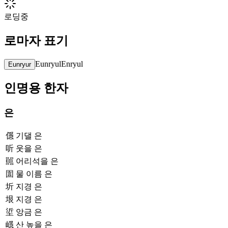
로딩중
로마자 표기
Eunryul
Enryul
Eunryur
인명용 한자
은
㒚
기댈 은
听
웃을 은
嚚
어리석을 은
圁
물 이름 은
圻
지경 은
垠
지경 은
垽
앙금 은
嶾
산 높을 은