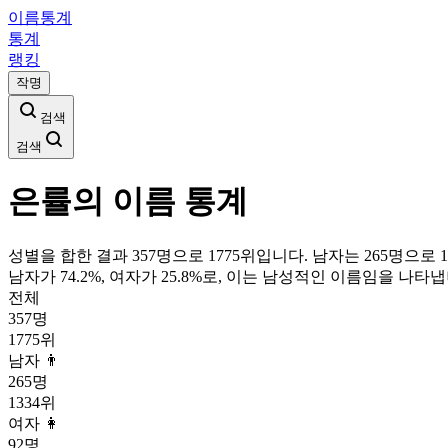
이름통계
통계
랭킹
작명
검색
검색
은률
의 이름 통계
성별을 합한 결과 357명으로 1775위입니다. 남자는 265명으로 1
남자가
74.2
%, 여자가
25.8
%로, 이는
남성
적인 이름임을 나타냅
전체
357
명
1775
위
남자 👨
265
명
1334
위
여자 👩
92
명