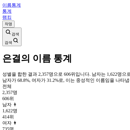
이름통계
통계
랭킹
작명
검색
검색
은결
의 이름 통계
성별을 합한 결과 2,357명으로 606위입니다. 남자는 1,622명으로
남자가
68.8
%, 여자가
31.2
%로, 이는
중성
적인 이름임을 나타냅
전체
2,357
명
606
위
남자 👨
1,622
명
414
위
여자 👩
735
명