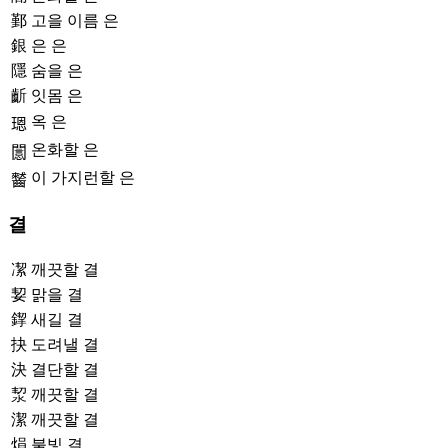
鄞
고을 이름 은
銀
은 은
隱
숨을 은
齗
잇몸 은
옥 은
𤨒
온화할 은
𨶡
이 가지런할 은
𪙤
결
㓗
깨끗할 결
㛃
맑을 결
䤿
새길 결
抉
도려낼 결
決
결단할 결
洯
깨끗할 결
潔
깨끗할 결
焆
불빛 결