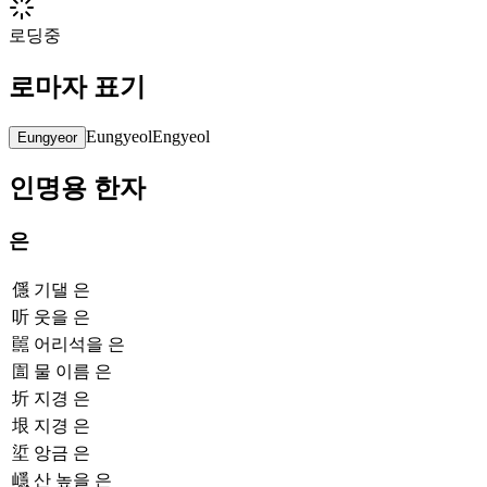
로딩중
로마자 표기
Eungyeol
Engyeol
Eungyeor
인명용 한자
은
㒚
기댈 은
听
웃을 은
嚚
어리석을 은
圁
물 이름 은
圻
지경 은
垠
지경 은
垽
앙금 은
嶾
산 높을 은