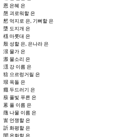
恩
은혜 은
慇
괴로워할 은
憖
억지로 은, 기뻐할 은
檃
도지개 은
檼
마룻대 은
殷
성할 은, 은나라 은
泿
물가 은
溵
물소리 은
濦
강 이름 은
狺
으르렁거릴 은
珢
옥돌 은
癮
두드러기 은
蒑
풀빛 푸른 은
蒽
풀 이름 은
蘟
나물 이름 은
訔
언쟁할 은
訢
화평할 은
誾
온화할 은