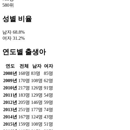
580
위
성별 비율
남자
68.8
%
여자
31.2
%
연도별 출생아
연도
전체
남자
여자
2008
년
168
명
83
명
85
명
2009
년
170
명
108
명
62
명
2010
년
217
명
126
명
91
명
2011
년
183
명
129
명
54
명
2012
년
205
명
146
명
59
명
2013
년
251
명
177
명
74
명
2014
년
167
명
124
명
43
명
2015
년
159
명
108
명
51
명