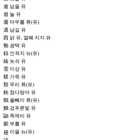
逾
넘을 유
遊
놀 유
遛
머무를 류(유)
遺
남길 유
酉
닭 유, 열째 지지 유
釉
광택 유
鈕
인꼭지 뉴(유)
鍮
놋쇠 유
需
미상 유
鞣
가죽 유
類
무리 류(유)
鮪
참다랑어 유
鶹
올빼미 류(유)
黝
검푸른빛 유
鼬
족제비 유
龥
부를 유
이을 뉴(유)
𧘥