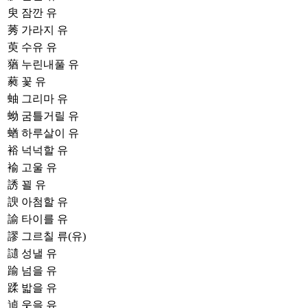
臾
잠깐 유
莠
가라지 유
萸
수유 유
蕕
누린내풀 유
蕤
꽃 유
蚰
그리마 유
蚴
굼틀거릴 유
蝤
하루살이 유
裕
넉넉할 유
褕
고울 유
誘
꾈 유
諛
아첨할 유
諭
타이를 유
謬
그르칠 류(유)
讉
성낼 유
踰
넘을 유
蹂
밟을 유
逌
웃을 유