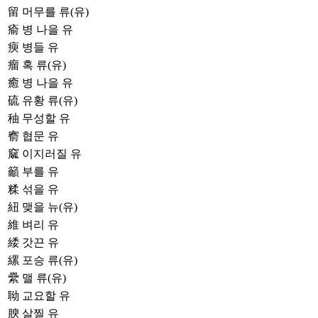
留
머무를 류(유)
瘉
병 나을 유
瘐
병들 유
瘤
혹 류(유)
癒
병 나을 유
硫
유황 류(유)
秞
무성할 유
窬
협문 유
窳
이지러질 유
籲
부를 유
糅
섞을 유
紐
맺을 뉴(유)
維
벼리 유
緌
갓끈 유
縲
포승 류(유)
纍
맬 류(유)
聈
교요할 유
腴
살찔 유