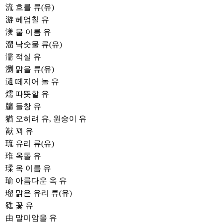
流
흐를 류(유)
游
헤엄칠 유
湵
물 이름 유
溜
낙숫물 류(유)
濡
적실 유
瀏
맑을 류(유)
瀢
떼지어 놀 유
燸
따뜻할 유
牖
들창 유
猶
오히려 유, 원숭이 유
猷
꾀 유
琉
유리 류(유)
琟
옥돌 유
瑈
옥 이름 유
瑜
아름다운 옥 유
瑠
맑은 유리 류(유)
甤
꽃 유
由
말미암을 유