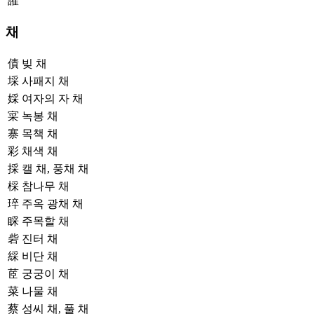
䜅
채
債
빚 채
埰
사패지 채
婇
여자의 자 채
寀
녹봉 채
寨
목책 채
彩
채색 채
採
캘 채, 풍채 채
棌
참나무 채
琗
주옥 광채 채
睬
주목할 채
砦
진터 채
綵
비단 채
茝
궁궁이 채
菜
나물 채
蔡
성씨 채, 풀 채