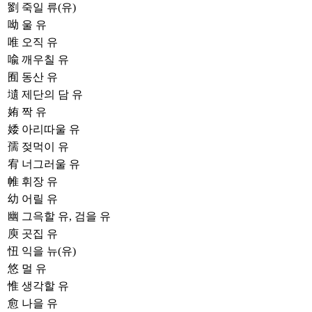
劉
죽일 류(유)
呦
울 유
唯
오직 유
喩
깨우칠 유
囿
동산 유
壝
제단의 담 유
姷
짝 유
婑
아리따울 유
孺
젖먹이 유
宥
너그러울 유
帷
휘장 유
幼
어릴 유
幽
그윽할 유, 검을 유
庾
곳집 유
忸
익을 뉴(유)
悠
멀 유
惟
생각할 유
愈
나을 유