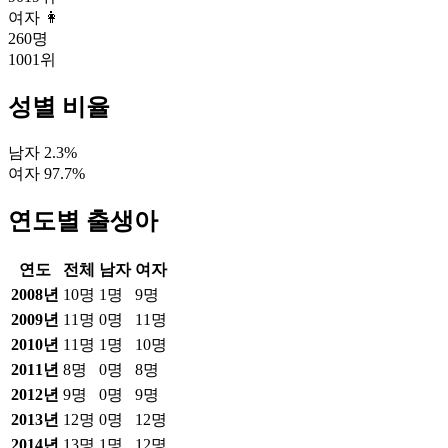
여자 👩
260
명
1001
위
성별 비율
남자
2.3
%
여자
97.7
%
연도별 출생아
연도
전체
남자
여자
2008
년
10
명
1
명
9
명
2009
년
11
명
0
명
11
명
2010
년
11
명
1
명
10
명
2011
년
8
명
0
명
8
명
2012
년
9
명
0
명
9
명
2013
년
12
명
0
명
12
명
2014
년
13
명
1
명
12
명