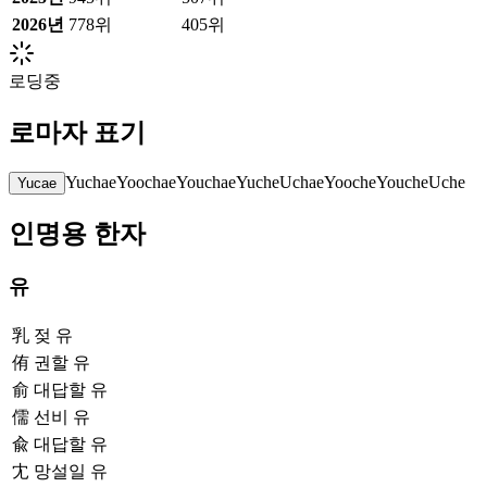
2026
년
778위
405위
로딩중
로마자 표기
Yuchae
Yoochae
Youchae
Yuche
Uchae
Yooche
Youche
Uche
Yucae
인명용 한자
유
乳
젖 유
侑
권할 유
俞
대답할 유
儒
선비 유
兪
대답할 유
冘
망설일 유