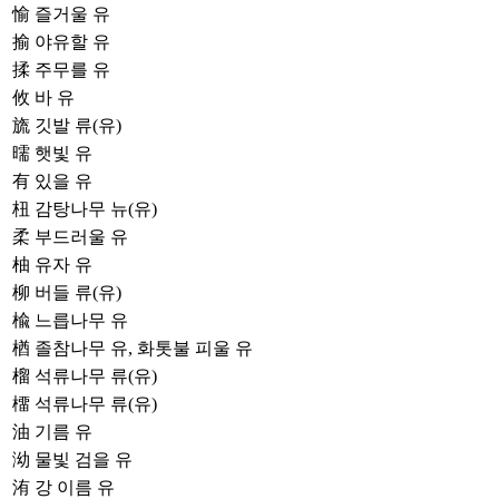
愉
즐거울 유
揄
야유할 유
揉
주무를 유
攸
바 유
旒
깃발 류(유)
曘
햇빛 유
有
있을 유
杻
감탕나무 뉴(유)
柔
부드러울 유
柚
유자 유
柳
버들 류(유)
楡
느릅나무 유
楢
졸참나무 유, 화톳불 피울 유
榴
석류나무 류(유)
橊
석류나무 류(유)
油
기름 유
泑
물빛 검을 유
洧
강 이름 유