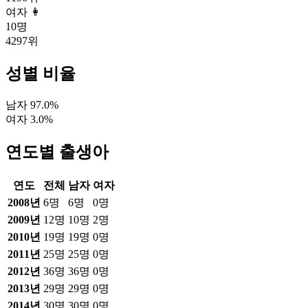
여자 👩
10
명
4297
위
성별 비율
남자
97.0
%
여자
3.0
%
연도별 출생아
연도
전체
남자
여자
2008
년
6
명
6
명
0
명
2009
년
12
명
10
명
2
명
2010
년
19
명
19
명
0
명
2011
년
25
명
25
명
0
명
2012
년
36
명
36
명
0
명
2013
년
29
명
29
명
0
명
2014
년
30
명
30
명
0
명