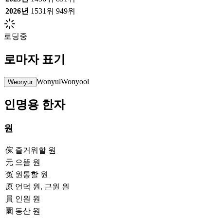
2026
년
1531위
949위
로딩중
로마자 표기
Wonyul
Wonyool
Weonyur
인명용 한자
원
倇
즐거워할 원
元
으뜸 원
冤
원통할 원
原
언덕 원, 근원 원
員
인원 원
園
동산 원