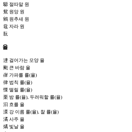
騵
절따말 원
鴛
원앙 원
鵷
원추새 원
黿
자라 원
䏓
율
䢖
걸어가는 모양 율
䫻
큰 바람 율
嵂
가파를 률(율)
律
법칙 률(율)
慄
떨릴 률(율)
栗
밤 률(율), 두려워할 률(율)
汩
흐를 율
溧
강 이름 률(율), 찰 률(율)
潏
사주 율
燏
빛날 율