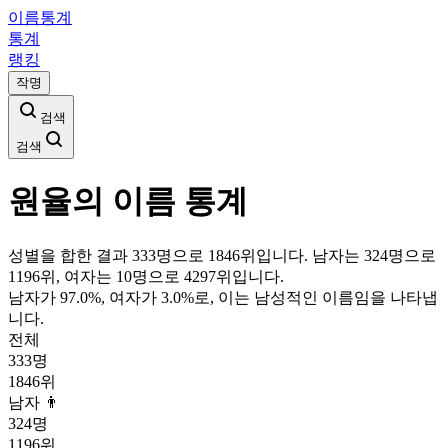
이름통계
통계
랭킹
작명
검색
검색
원율
의 이름 통계
성별을 합한 결과 333명으로 1846위입니다. 남자는 324명으로
1196위, 여자는 10명으로 4297위입니다.
남자가
97.0
%, 여자가
3.0
%로, 이는
남성
적인 이름임을 나타냅
니다.
전체
333
명
1846
위
남자 👨
324
명
1196
위