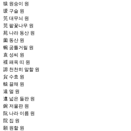
猿
원숭이 원
瑗
구슬 원
笎
대무늬 원
芫
팥꽃나무 원
苑
나라 동산 원
薗
동산 원
蜿
굼틀거릴 원
袁
성씨 원
褑
패옥 띠 원
謜
천천히 말할 원
貟
수효 원
轅
끌채 원
遠
멀 원
邍
넓은 들판 원
鋺
저울판 원
阮
나라 이름 원
院
집 원
願
원할 원