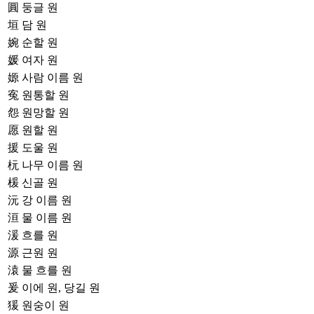
圓
둥글 원
垣
담 원
婉
순할 원
媛
여자 원
嫄
사람 이름 원
寃
원통할 원
怨
원망할 원
愿
원할 원
援
도울 원
杬
나무 이름 원
楥
신골 원
沅
강 이름 원
洹
물 이름 원
湲
흐를 원
源
근원 원
溒
물 흐를 원
爰
이에 원, 당길 원
猨
원숭이 원