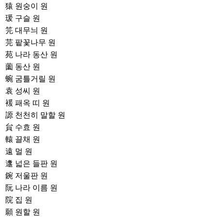
猿
원숭이 원
瑗
구슬 원
笎
대무늬 원
芫
팥꽃나무 원
苑
나라 동산 원
薗
동산 원
蜿
굼틀거릴 원
袁
성씨 원
褑
패옥 띠 원
謜
천천히 말할 원
貟
수효 원
轅
끌채 원
遠
멀 원
邍
넓은 들판 원
鋺
저울판 원
阮
나라 이름 원
院
집 원
願
원할 원