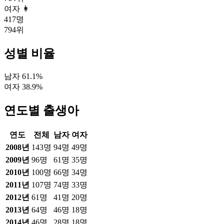
여자 👩
417
명
794
위
성별 비율
남자
61.1
%
여자
38.9
%
연도별 출생아
연도
전체
남자
여자
2008
년
143
명
94
명
49
명
2009
년
96
명
61
명
35
명
2010
년
100
명
66
명
34
명
2011
년
107
명
74
명
33
명
2012
년
61
명
41
명
20
명
2013
년
64
명
46
명
18
명
2014
년
46
명
28
명
18
명