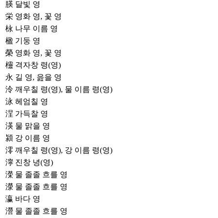
朠
달빛 영
栄
영화 영, 꽃 영
栐
나무 이름 영
楹
기둥 영
榮
영화 영, 꽃 영
欞
격자창 령(영)
永
길 영, 읊을 영
泠
깨우칠 령(영), 물 이름 령(영)
泳
헤엄칠 영
浧
가득찰 영
渶
물 맑을 영
潁
강 이름 영
澪
깨우칠 령(영), 강 이름 령(영)
濘
진창 녕(영)
濚
물 졸졸 흐를 영
濴
물 졸졸 흐를 영
瀛
바다 영
瀯
물 졸졸 흐를 영