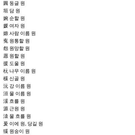
圓
둥글 원
垣
담 원
婉
순할 원
媛
여자 원
嫄
사람 이름 원
寃
원통할 원
怨
원망할 원
愿
원할 원
援
도울 원
杬
나무 이름 원
楥
신골 원
沅
강 이름 원
洹
물 이름 원
湲
흐를 원
源
근원 원
溒
물 흐를 원
爰
이에 원, 당길 원
猨
원숭이 원