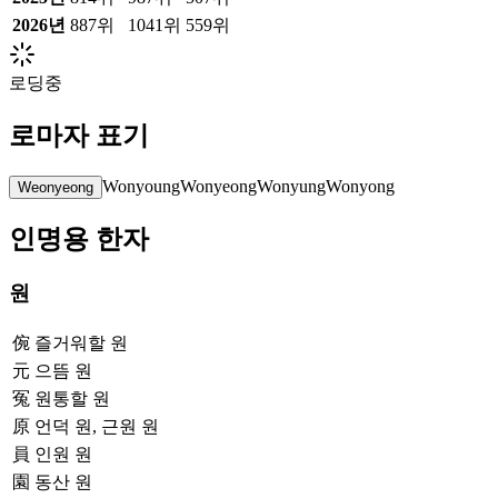
2026
년
887위
1041위
559위
로딩중
로마자 표기
Wonyoung
Wonyeong
Wonyung
Wonyong
Weonyeong
인명용 한자
원
倇
즐거워할 원
元
으뜸 원
冤
원통할 원
原
언덕 원, 근원 원
員
인원 원
園
동산 원