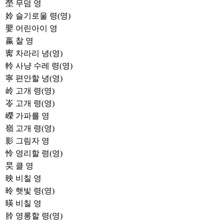
塋
무덤 영
姈
슬기로울 령(영)
嬰
어린아이 영
嬴
찰 영
寗
차라리 녕(영)
軨
사냥 수레 령(영)
寧
편안할 녕(영)
岭
고개 령(영)
岺
고개 령(영)
嶸
가파를 영
嶺
고개 령(영)
影
그림자 영
怜
영리할 령(영)
旲
클 영
映
비칠 영
昤
햇빛 령(영)
暎
비칠 영
朎
영롱할 령(영)