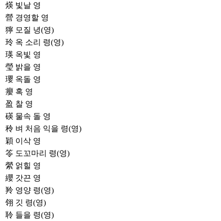
煐
빛날 영
營
경영할 영
獰
모질 녕(영)
玲
옥 소리 령(영)
瑛
옥빛 영
瑩
밝을 영
瓔
옥돌 영
癭
혹 영
盈
찰 영
碤
물속 돌 영
秢
벼 처음 익을 령(영)
穎
이삭 영
笭
도꼬마리 령(영)
縈
얽힐 영
纓
갓끈 영
羚
영양 령(영)
翎
깃 령(영)
聆
들을 령(영)