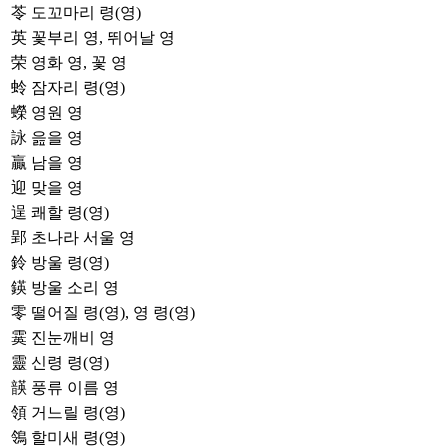
苓
도꼬마리 령(영)
英
꽃부리 영, 뛰어날 영
荣
영화 영, 꽃 영
蛉
잠자리 령(영)
蠑
영원 영
詠
읊을 영
贏
남을 영
迎
맞을 영
逞
쾌할 령(영)
郢
초나라 서울 영
鈴
방울 령(영)
鍈
방울 소리 영
零
떨어질 령(영), 영 령(영)
霙
진눈깨비 영
靈
신령 령(영)
韺
풍류 이름 영
領
거느릴 령(영)
鴒
할미새 령(영)