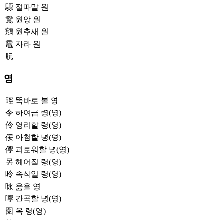
騵
절따말 원
鴛
원앙 원
鵷
원추새 원
黿
자라 원
䏓
영
䀴
똑바로 볼 영
令
하여금 령(영)
伶
영리할 령(영)
佞
아첨할 녕(영)
儜
괴로워할 녕(영)
另
헤어질 령(영)
呤
속삭일 령(영)
咏
읊을 영
嚀
간곡할 녕(영)
囹
옥 령(영)