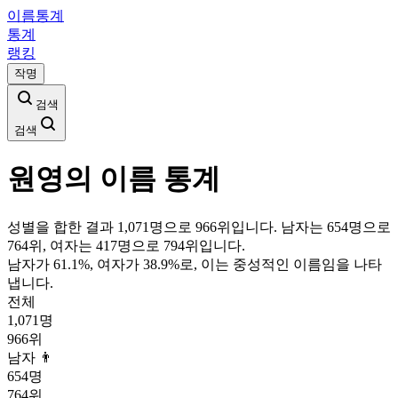
이름통계
통계
랭킹
작명
검색
검색
원영
의 이름 통계
성별을 합한 결과 1,071명으로 966위입니다. 남자는 654명으로
764위, 여자는 417명으로 794위입니다.
남자가
61.1
%, 여자가
38.9
%로, 이는
중성
적인 이름임을 나타
냅니다.
전체
1,071
명
966
위
남자 👨
654
명
764
위