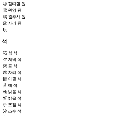
騵
절따말 원
鴛
원앙 원
鵷
원추새 원
黿
자라 원
䏓
석
䄷
섬 석
夕
저녁 석
奭
클 석
席
자리 석
惜
아낄 석
昔
예 석
晰
밝을 석
晳
밝을 석
析
쪼갤 석
汐
조수 석