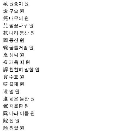
猿
원숭이 원
瑗
구슬 원
笎
대무늬 원
芫
팥꽃나무 원
苑
나라 동산 원
薗
동산 원
蜿
굼틀거릴 원
袁
성씨 원
褑
패옥 띠 원
謜
천천히 말할 원
貟
수효 원
轅
끌채 원
遠
멀 원
邍
넓은 들판 원
鋺
저울판 원
阮
나라 이름 원
院
집 원
願
원할 원