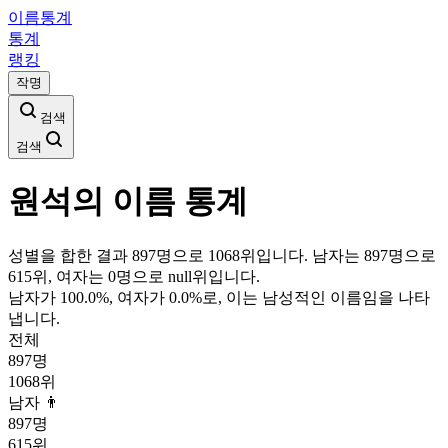
이름통계
통계
랭킹
작명
검색
검색
원석
의 이름 통계
성별을 합한 결과 897명으로 1068위입니다. 남자는 897명으로
615위, 여자는 0명으로 null위입니다.
남자가
100.0
%, 여자가
0.0
%로, 이는
남성
적인 이름임을 나타
냅니다.
전체
897
명
1068
위
남자 👨
897
명
615
위