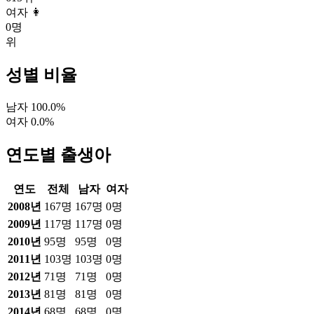
여자 👩
0
명
위
성별 비율
남자
100.0
%
여자
0.0
%
연도별 출생아
연도
전체
남자
여자
2008
년
167
명
167
명
0
명
2009
년
117
명
117
명
0
명
2010
년
95
명
95
명
0
명
2011
년
103
명
103
명
0
명
2012
년
71
명
71
명
0
명
2013
년
81
명
81
명
0
명
2014
년
68
명
68
명
0
명