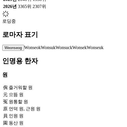
2026
년
3365위
2307위
로딩중
로마자 표기
Wonseok
Wonsuk
Wonsuck
Wonsek
Wonseuk
Weonseog
인명용 한자
원
倇
즐거워할 원
元
으뜸 원
冤
원통할 원
原
언덕 원, 근원 원
員
인원 원
園
동산 원