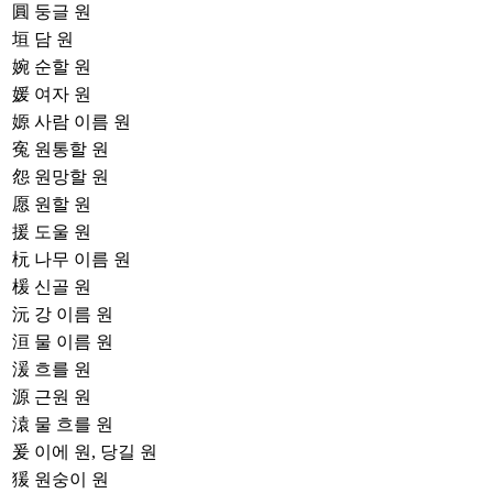
圓
둥글 원
垣
담 원
婉
순할 원
媛
여자 원
嫄
사람 이름 원
寃
원통할 원
怨
원망할 원
愿
원할 원
援
도울 원
杬
나무 이름 원
楥
신골 원
沅
강 이름 원
洹
물 이름 원
湲
흐를 원
源
근원 원
溒
물 흐를 원
爰
이에 원, 당길 원
猨
원숭이 원